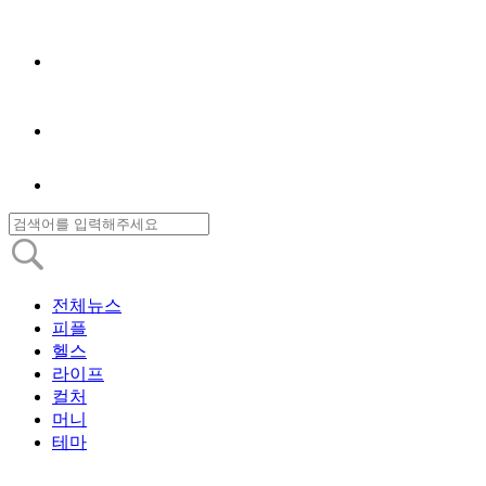
전체뉴스
피플
헬스
라이프
컬처
머니
테마