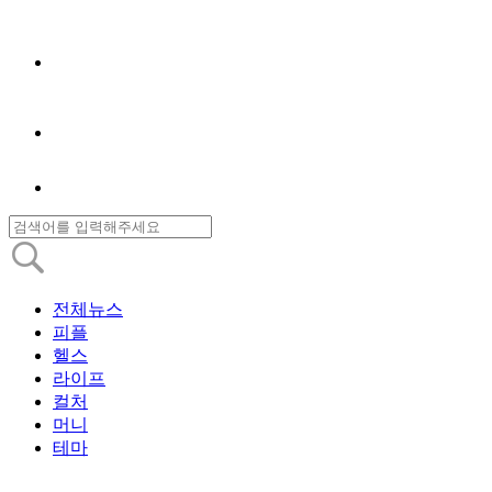
전체뉴스
피플
헬스
라이프
컬처
머니
테마