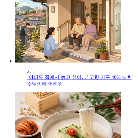
2.
‘아파도 집에서 늙고 싶어…’ 고령 가구 40% 노후
주택이라 어려워