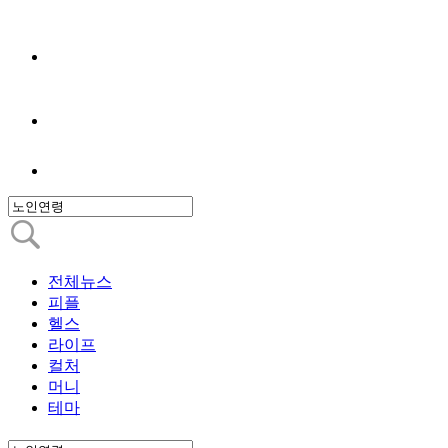
전체뉴스
피플
헬스
라이프
컬처
머니
테마