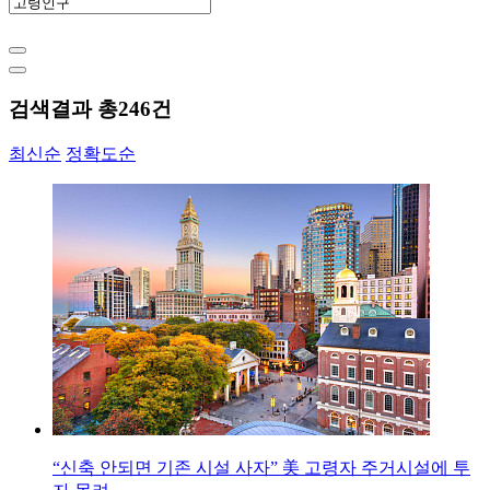
검색결과 총
246
건
최신순
정확도순
“신축 안되면 기존 시설 사자” 美 고령자 주거시설에 투