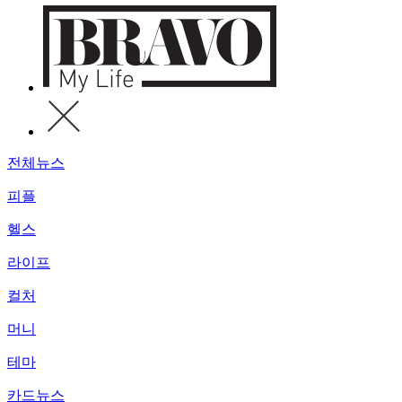
전체뉴스
피플
헬스
라이프
컬처
머니
테마
카드뉴스