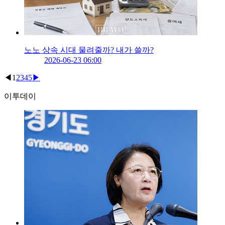
노노 상속 시대 물려줄까? 내가 쓸까?
2026-06-23 06:00
◀
1
2
3
4
5
▶
이투데이