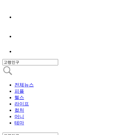
전체뉴스
피플
헬스
라이프
컬처
머니
테마