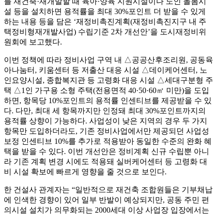
를 재건축·재개발할 때 육아·양육 지원시설이나 노인 돌봄시
설 등을 설치하면 용적률을 최대 30%포인트 더 받을 수 있게
하는 내용 등을 담은 ‘재정비촉진계획(재정비촉진지구 내 주
택정비형재개발사업) 수립기준 2차 개선안’을 도시재정비위
원회에 보고했다.
이번 정책에 따라 정비사업 구역 내 △공공산후조리원, 공동육
아나눔터, 키움센터 등 저출산 대응 시설 △데이케어센터, 노
인요양시설, 종합복지관 등 고령화 대응 시설 △세대구분형 주
택 △1인 가구용 소형 주택(전용면적 40·50·60㎡ 미만)을 도입
하면, 항목당 10%포인트의 용적률 인센티브를 제공받을 수 있
다. 다만, 최대 세 항목까지만 인정돼 최대 30%포인트까지의
용적률 상향이 가능하다. 사업성이 낮은 지역의 경우 두 가지
항목만 도입하더라도, 기존 정비사업에서만 제공되던 사업성
보정 인센티브 10%를 추가로 적용받아 동일한 수준의 완화 혜
택을 받을 수 있다. 이번 개선안은 정비계획 신규 수립뿐 아니
라 기존 계획 변경 시에도 적용돼 실버케어센터 등 고령화 대
비 시설 확보에 빠르게 영향을 줄 것으로 보인다.
한 건설사 관계자는 “일반적으로 재건축 조합원들은 기부채납
에 인색한 경향이 있어 일부 반발이 예상되지만, 공동 주민 편
의시설 설치가 의무화되는 2000세대 이상 사업장 입장에서는