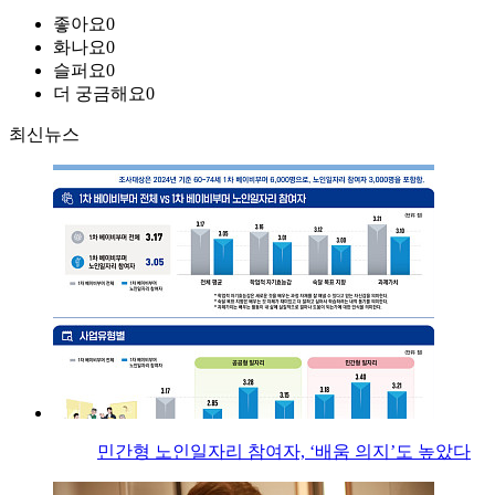
좋아요
0
화나요
0
슬퍼요
0
더 궁금해요
0
최신뉴스
민간형 노인일자리 참여자, ‘배움 의지’도 높았다