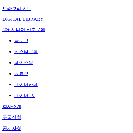
브라보리포트
DIGITAL LIBRARY
50+ 시니어 신춘문예
블로그
인스타그램
페이스북
유튜브
네이버카페
네이버TV
회사소개
구독신청
공지사항