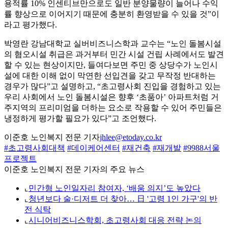
용적률 10% 인센티브만으로도 일반 분양물량이 늘어나 수익
률 향상으로 이어지기 때문에 충분히 환영받을 수 있을 것”이
라고 평가했다.
박영란 강남대학교 실버비즈니스학과 교수는 “노인 돌봄시설
의 혐오시설 취급은 과거부터 민간 시설 건립 사례에서도 발견
할 수 있는 현상이지만, 들여다보면 주민 중 상당수가 노인시
설에 대한 이해 없이 막연한 선입견을 갖고 무작정 반대하는
경우가 많다”고 설명하고, “초고령사회 진입을 경험하고 있는
우리 사회에서 노인 돌봄시설은 향후 ‘초품아’ 아파트처럼 거
주지역의 프리미엄을 더하는 요소로 작용할 수 있어 주민들은
냉정하게 평가할 필요가 있다”고 조언했다.
이준호 노인복지 전문 기자
jhlee@etoday.co.kr
#초고령사회대책
#데이케어센터
#재건축
#재개발
#9988서울
프로젝트
이준호 노인복지 전문 기자의 주요 뉴스
⌞
민간형 노인일자리 참여자, ‘배움 의지’도 높았다
⌞
청년보다 술·디저트 더 찾아… 日 '고령 1인 가구'의 반
전 식탁
⌞
시니어비즈니스학회, 초고령사회 대응 전략 논의