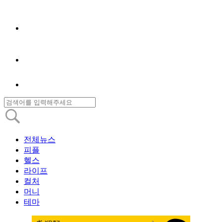
전체뉴스
피플
헬스
라이프
컬처
머니
테마