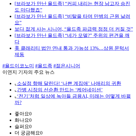
[브라보가 만난 욜드족] “커피 내리는 현장 남고자 승진
도 마다했죠”
[브라보가 만난 욜드족] “비탈을 타며 만병의 근원 날려
요”
보다 젊게 사는 시니어, “욜드족 파급력 점점 더 커질 것”
[브라보가 만난 욜드족] “네가 모델?” 주위의 편견을 깨
다
美 클래리티 법안 연내 통과 가능성 13%…상원 문턱서
제동
#욜드이코노미
#욜드족
#젊은시니어
이연지 기자의 주요 뉴스
⌞
소실점 향해 달린다! ‘나쁜 계집애’ 나애리의 귀환
⌞
간병 시장의 선순환 만드는 ‘케어네이션’
⌞
‘전기’처럼 일상에 녹아들 금융AI, 미래는 어떻게 바뀔
까?
좋아요
0
화나요
0
슬퍼요
0
더 궁금해요
0