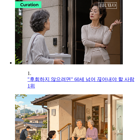
1.
"후회하지 않으려면" 60세 넘어 끊어내야 할 사람
1위