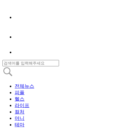
전체뉴스
피플
헬스
라이프
컬처
머니
테마