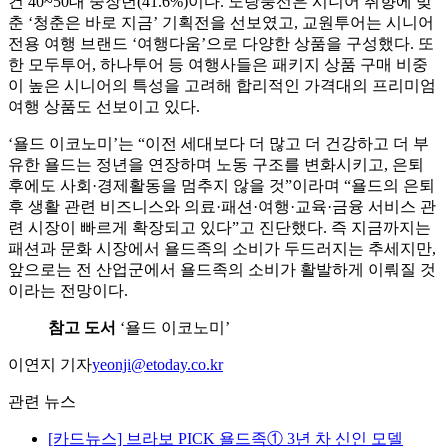
건 40~50대 중장년(41.6%)이다. 노랑풍선은 시니어 취향에 맞
춘 ‘청춘은 바로 지금’ 기획전을 선보였고, 교원투어는 시니어
전용 여행 브랜드 ‘여행다움’으로 다양한 상품을 구성했다. 또
한 모두투어, 하나투어 등 여행사들은 패키지 상품 구매 비중
이 높은 시니어의 특성을 고려해 합리적인 가격대의 프리미엄
여행 상품도 선보이고 있다.
‘욜드 이코노미’는 “이전 세대보다 더 많고 더 건강하고 더 부
유한 욜드는 정년을 연장하며 노동 구조를 변화시키고, 은퇴
후에도 사회·경제활동을 멈추지 않을 것”이라며 “욜드의 은퇴
후 생활 관련 비즈니스와 의료·패션·여행·교육·금융 서비스 관
련 시장이 빠르게 확장되고 있다”고 진단했다. 즉 지금까지는
패션과 문화 시장에서 욜드족의 소비가 두드러지는 추세지만,
앞으로는 전 산업군에서 욜드족의 소비가 활발하게 이뤄질 것
이라는 전망이다.
참고 도서
‘욜드 이코노미’
이연지 기자
yeonji@etoday.co.kr
관련 뉴스
[카드뉴스] 브라보 PICK 욜드족① 3년 차 신인 모델