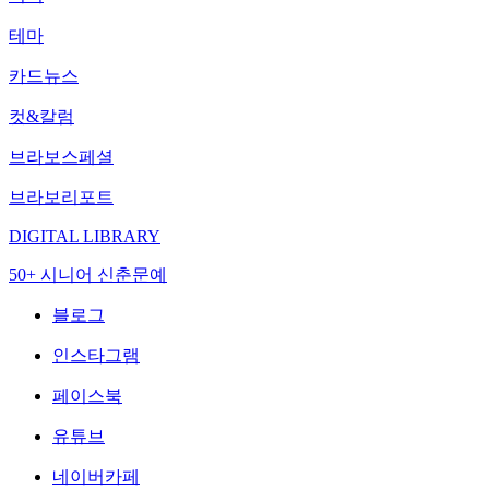
테마
카드뉴스
컷&칼럼
브라보스페셜
브라보리포트
DIGITAL LIBRARY
50+ 시니어 신춘문예
블로그
인스타그램
페이스북
유튜브
네이버카페