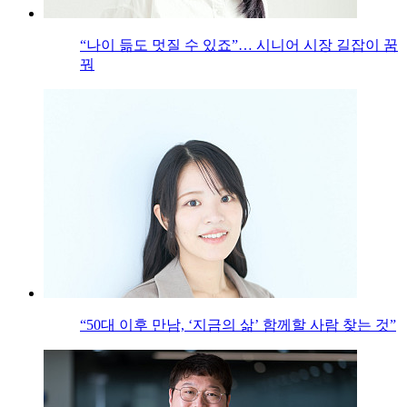
“나이 듦도 멋질 수 있죠”… 시니어 시장 길잡이 꿈
꿔
“50대 이후 만남, ‘지금의 삶’ 함께할 사람 찾는 것”