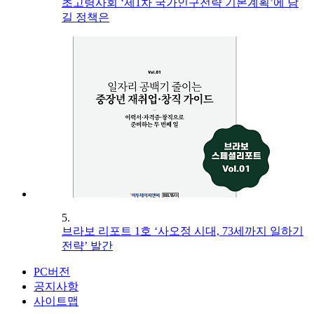
초고령사회 ‘제1차 국가인구전략 기본계획’에 담
길 정책은
5.
브라보 리포트 1호 ‘사오정 시대, 73세까지 일하기
전략’ 발간
PC버전
공지사항
사이트맵