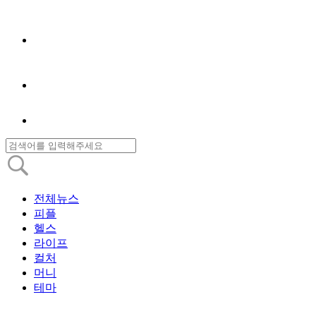
전체뉴스
피플
헬스
라이프
컬처
머니
테마