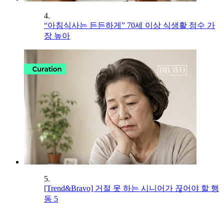
4.
“아침식사는 든든하게” 70세 이상 식생활 점수 가
장 높아
5.
[Trend&Bravo] 거절 못 하는 시니어가 끊어야 할 행
동 5