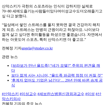
산악스키가 극한의 스포츠라는 인식이 강하지만 실제로
70~80 세에도즐기는사람들이있다며이성교수도더오래즐기고
싶 다고 밝혔다.
“일상에서 쌓인 스트레스를 풀지 못하면 결국 건강까지 해치
게 되죠. 스트레스는 만병의 근원이라고 하잖아요. 나이보다
젊게 살고 싶다면 취미활동을 하셨으면 좋겠습니다. 자연에서
하는 아웃도어 스포츠, 특히 산악스키면 더 좋고요.”
전혜정 기자
angela@etoday.co.kr
관련 뉴스
[브라보가 만난 욜드족] “네가 모델?” 주위의 편견을 깨
다
보다 젊게 사는 시니어, “욜드족 파급력 점점 더 커질 것”
'후계자 없어도 기업은 남긴다'… 29년 만에 바뀐 승계 공
식
#산악스키
#이성교수
#세브란스병원신경외과교수
#이성
#산
악스키의사
전혜정 기자의 주요 뉴스