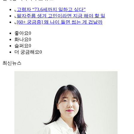
⌞
고령자 “73.6세까지 일하고 싶다”
⌞
팔자주름 생겨 고민이라면 지금 해야 할 일
⌞
[60+ 궁금증] 왜 나이 들면 씹는 게 겁날까
좋아요
0
화나요
0
슬퍼요
0
더 궁금해요
0
최신뉴스