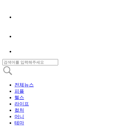
전체뉴스
피플
헬스
라이프
컬처
머니
테마