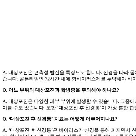
A. 대상포진은 편측성 발진을 특징으로 합니다. 신경을 따라 
습니다. 골든타임인 72시간 내에 항바이러스제를 투약해야 바이
Q. 어느 부위의 대상포진과 합병증을 주의해야 하나요?
A. 대상포진은 다양한 피부 부위에 발생할 수 있습니다. 그중
이를 수도 있습니다. 또한 ‘대상포진 후 신경통’이 가장 흔한
Q. ‘대상포진 후 신경통’ 치료는 어떻게 이루어지나요?
A. ‘대상포진 후 신경통’은 바이러스가 신경을 통해 퍼지면서