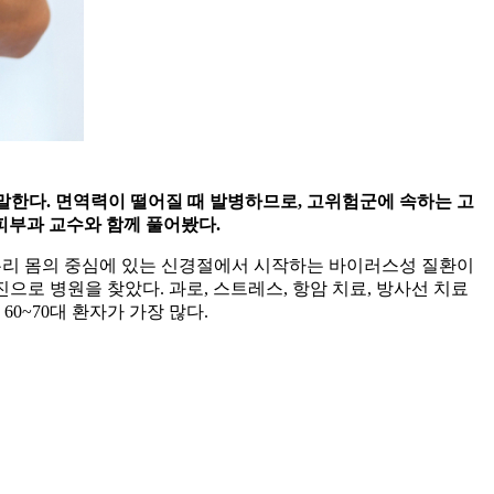
한다. 면역력이 떨어질 때 발병하므로, 고위험군에 속하는 고
피부과 교수와 함께 풀어봤다.
우리 몸의 중심에 있는 신경절에서 시작하는 바이러스성 질환이
진으로 병원을 찾았다. 과로, 스트레스, 항암 치료, 방사선 치료
0~70대 환자가 가장 많다.