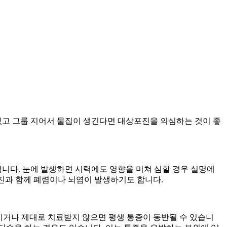
 있고 그룹 지어서 물집이 생긴다면 대상포진을 의심하는 것이 좋
합니다. 눈에 발생하면 시력에도 영향을 미쳐 심할 경우 실명에
포진과 함께 폐렴이나 뇌염이 발생하기도 합니다.
놓치거나 제대로 치료받지 않으면 평생 통증이 동반될 수 있습니