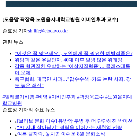
[도움말 곽장욱 노원을지대학교병원 이비인후과 교수]
손효정 기자
shjlife@etoday.co.kr
관련 뉴스
“이것은 꼭 맞으세요”, 노인에게 꼭 필요한 예방접종은?
위암과 같은 유발인자, 40대 이후 발병 많은 위궤양
각종 혈관질환 유발하는 ‘이상지질혈증’… 콜레스테롤
이 문제
축구협회, 대국민 사과…"압수수색 ·카드 논란 사죄, 강
도 높은 쇄신"
#알레르기비염
#비염
#이비인후과
#곽장욱교수
#노원을지대
학교병원
손효정 기자의 주요 뉴스
⌞
[브라보 문화 이슈] 유방암 투병 후 더 단단해진 박미선
⌞
“AI 시대 살아남기” 경력을 이어가는 재취업 전략
⌞
여름 끝자락, 놓치면 아쉬운 8월 문화소식