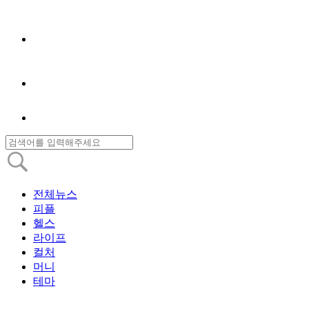
전체뉴스
피플
헬스
라이프
컬처
머니
테마