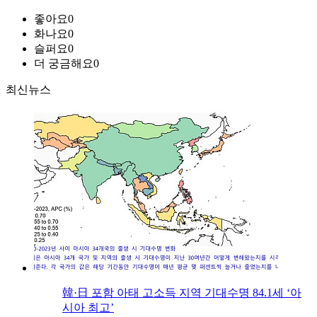
좋아요
0
화나요
0
슬퍼요
0
더 궁금해요
0
최신뉴스
韓·日 포함 아태 고소득 지역 기대수명 84.1세 ‘아
시아 최고’