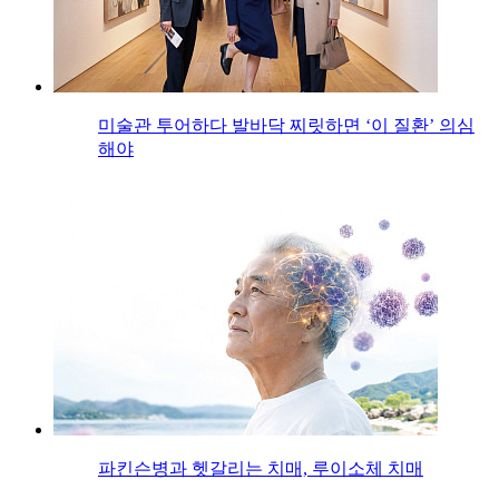
미술관 투어하다 발바닥 찌릿하면 ‘이 질환’ 의심
해야
파킨슨병과 헷갈리는 치매, 루이소체 치매