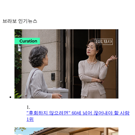
브라보 인기뉴스
1.
"후회하지 않으려면" 60세 넘어 끊어내야 할 사람
1위