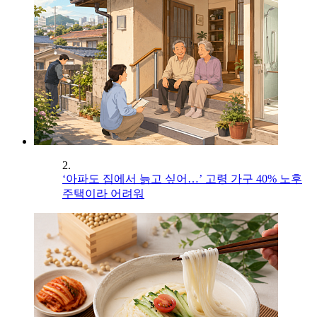
2.
‘아파도 집에서 늙고 싶어…’ 고령 가구 40% 노후
주택이라 어려워