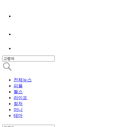
전체뉴스
피플
헬스
라이프
컬처
머니
테마