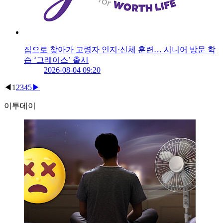
집으로 찾아가 고령자 인지·신체 훈련… 시니어 방문 학
습 ‘그레이스’ 출시
2026-08-04 09:20
◀
1
2
3
4
5
▶
이투데이