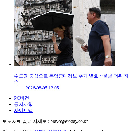
수도권 중심으로 폭염중대경보 추가 발효⋯불볕 더위 지
속
2026-08-05 12:05
PC버전
공지사항
사이트맵
보도자료 및 기사제보 : bravo@etoday.co.kr