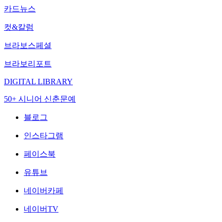
카드뉴스
컷&칼럼
브라보스페셜
브라보리포트
DIGITAL LIBRARY
50+ 시니어 신춘문예
블로그
인스타그램
페이스북
유튜브
네이버카페
네이버TV