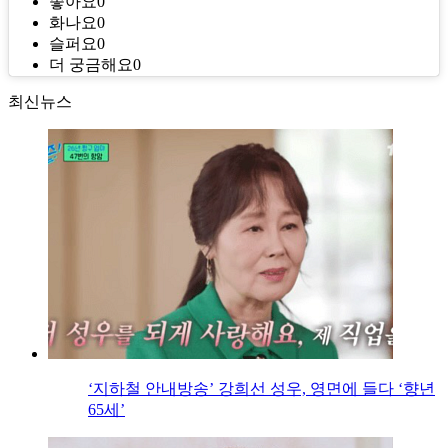
좋아요
0
화나요
0
슬퍼요
0
더 궁금해요
0
최신뉴스
‘지하철 안내방송’ 강희선 성우, 영면에 들다 ‘향년
65세’