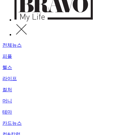
전체뉴스
피플
헬스
라이프
컬처
머니
테마
카드뉴스
컷&칼럼