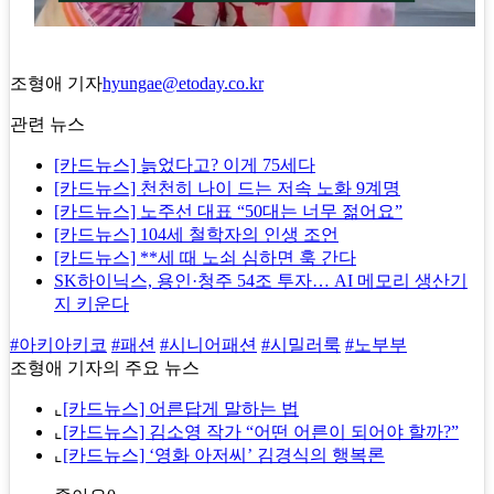
조형애 기자
hyungae@etoday.co.kr
관련 뉴스
[카드뉴스] 늙었다고? 이게 75세다
[카드뉴스] 천천히 나이 드는 저속 노화 9계명
[카드뉴스] 노주선 대표 “50대는 너무 젊어요”
[카드뉴스] 104세 철학자의 인생 조언
[카드뉴스] **세 때 노쇠 심하면 훅 간다
SK하이닉스, 용인·청주 54조 투자… AI 메모리 생산기
지 키운다
#아키아키코
#패션
#시니어패션
#시밀러룩
#노부부
조형애 기자의 주요 뉴스
⌞
[카드뉴스] 어른답게 말하는 법
⌞
[카드뉴스] 김소영 작가 “어떤 어른이 되어야 할까?”
⌞
[카드뉴스] ‘영화 아저씨’ 김경식의 행복론