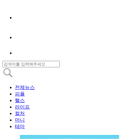
전체뉴스
피플
헬스
라이프
컬처
머니
테마