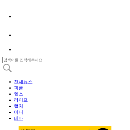
전체뉴스
피플
헬스
라이프
컬처
머니
테마