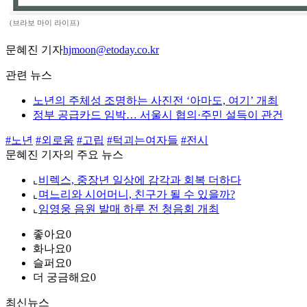
(브라보 마이 라이프)
문혜진 기자
hjmoon@etoday.co.kr
관련 뉴스
노년의 주체성 조명하는 사진전 ‘아마도, 여기’ 개최
정부 공급카드 임박… 서울시 협의·주민 설득이 관건
#노년
#외로움
#고립
#턱괴는여자들
#전시
문혜진 기자의 주요 뉴스
⌞
비렉스, 중장년 일상에 감각과 회복 더하다
⌞
며느리와 시어머니, 친구가 될 수 있을까?
⌞
임영웅 음원 발매 하루 전 청음회 개최
좋아요
0
화나요
0
슬퍼요
0
더 궁금해요
0
최신뉴스