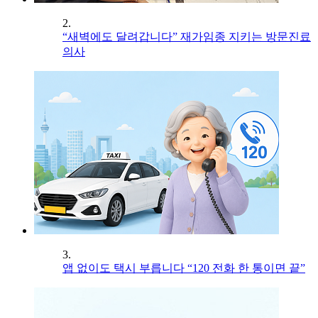
2.
“새벽에도 달려갑니다” 재가임종 지키는 방문진료
의사
3.
앱 없이도 택시 부릅니다 “120 전화 한 통이면 끝”