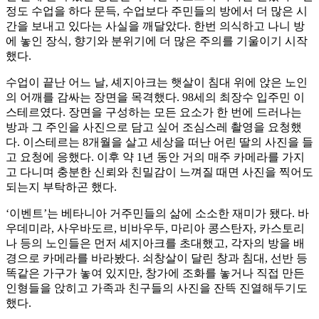
정도 수업을 하다 문득, 수업보다 주민들의 방에서 더 많은 시
간을 보내고 있다는 사실을 깨달았다. 한번 의식하고 나니 방
에 놓인 장식, 향기와 분위기에 더 많은 주의를 기울이기 시작
했다.
수업이 끝난 어느 날, 셰지아크는 햇살이 침대 위에 앉은 노인
의 어깨를 감싸는 장면을 목격했다. 98세의 최장수 입주민 이
스테르였다. 장면을 구성하는 모든 요소가 한 번에 드러나는
방과 그 주인을 사진으로 담고 싶어 조심스레 촬영을 요청했
다. 이스테르는 8개월을 살고 세상을 떠난 어린 딸의 사진을 들
고 요청에 응했다. 이후 약 1년 동안 거의 매주 카메라를 가지
고 다니며 충분한 신뢰와 친밀감이 느껴질 때면 사진을 찍어도
되는지 부탁하곤 했다.
‘이벤트’는 베타니아 거주민들의 삶에 소소한 재미가 됐다. 바
우데미라, 사우바도르, 비바우두, 마리아 콩스탄자, 카스토리
나 등의 노인들은 먼저 셰지아크를 초대했고, 각자의 방을 배
경으로 카메라를 바라봤다. 쇠창살이 달린 창과 침대, 선반 등
똑같은 가구가 놓여 있지만, 창가에 조화를 놓거나 직접 만든
인형들을 앉히고 가족과 친구들의 사진을 잔뜩 진열해두기도
했다.