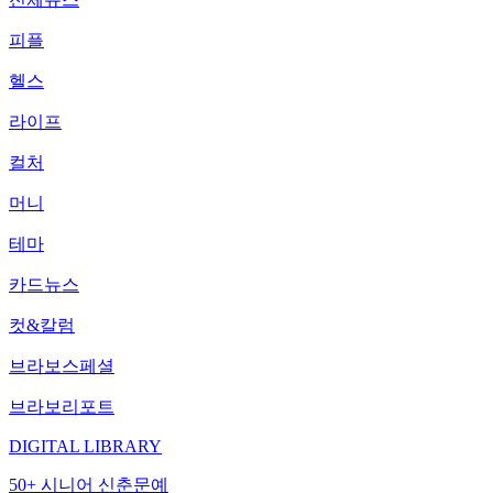
피플
헬스
라이프
컬처
머니
테마
카드뉴스
컷&칼럼
브라보스페셜
브라보리포트
DIGITAL LIBRARY
50+ 시니어 신춘문예