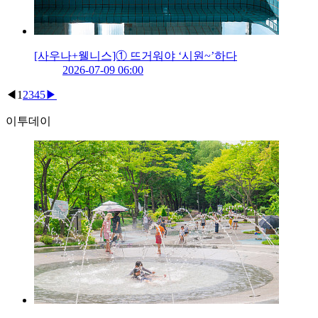
[사우나+웰니스]① 뜨거워야 ‘시원~’하다
2026-07-09 06:00
◀
1
2
3
4
5
▶
이투데이