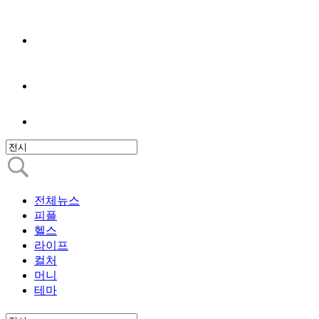
전체뉴스
피플
헬스
라이프
컬처
머니
테마