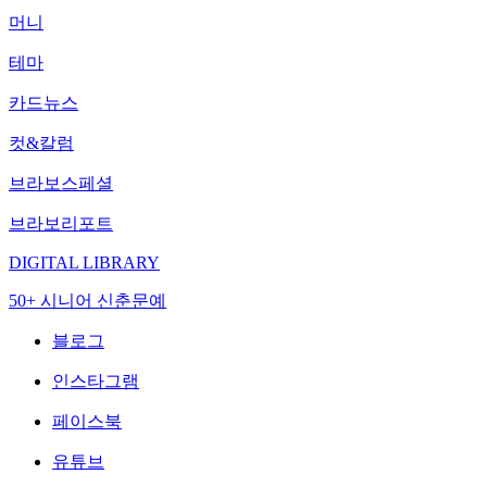
머니
테마
카드뉴스
컷&칼럼
브라보스페셜
브라보리포트
DIGITAL LIBRARY
50+ 시니어 신춘문예
블로그
인스타그램
페이스북
유튜브