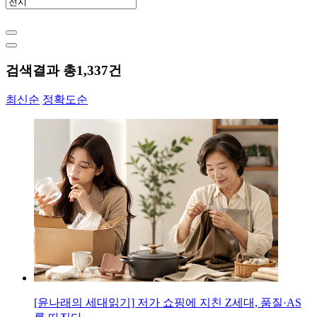
검색결과 총
1,337
건
최신순
정확도순
[윤나래의 세대읽기] 저가 쇼핑에 지친 Z세대, 품질·AS