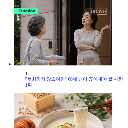
1.
"후회하지 않으려면" 60세 넘어 끊어내야 할 사람
1위