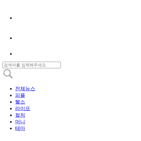
전체뉴스
피플
헬스
라이프
컬처
머니
테마