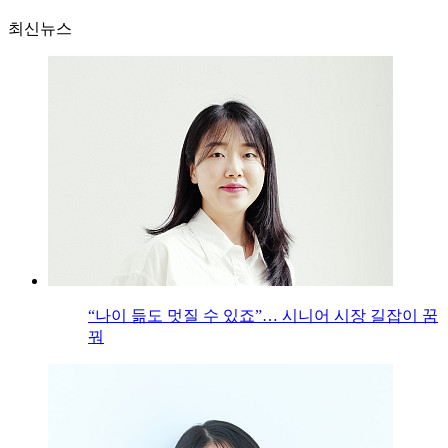
최신뉴스
“나이 듦도 멋질 수 있죠”… 시니어 시장 길잡이 꿈
꿔