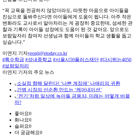
“꼭 교육을 전공하지 않았더라도, 따뜻한 마음으로 아이들을
진심으로 돌봐주신다면 아이들에게 도움이 됩니다. 아주 작은
변화라도 교사로서 알아차리는 게 굉장히 중요한데, 섬세한 관
찰과 기록이 아이들 성장에도 도움이 된 것 같아요. 앞으로도
보람일자리 참여자 선생님과 함께 아이들의 학교 생활을 돕고
싶습니다.”
이연지 기자
yeonji@etoday.co.kr
#특수학급
#성내중학교
#서울시50플러스재단
#다시뛰는4050
#보람일자리
이연지 기자의 주요 뉴스
⌞
소실점 향해 달린다! ‘나쁜 계집애’ 나애리의 귀환
⌞
간병 시장의 선순환 만드는 ‘케어네이션’
⌞
‘전기’처럼 일상에 녹아들 금융AI, 미래는 어떻게 바뀔
까?
좋아요
0
화나요
0
슬퍼요
0
더 궁금해요
0