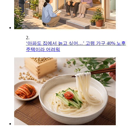
2.
‘아파도 집에서 늙고 싶어…’ 고령 가구 40% 노후
주택이라 어려워