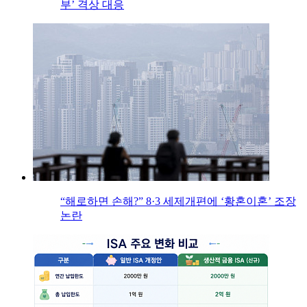
부’ 격상 대응
“해로하면 손해?” 8·3 세제개편에 ‘황혼이혼’ 조장
논란