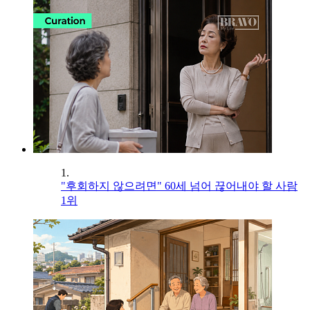
1.
"후회하지 않으려면" 60세 넘어 끊어내야 할 사람
1위