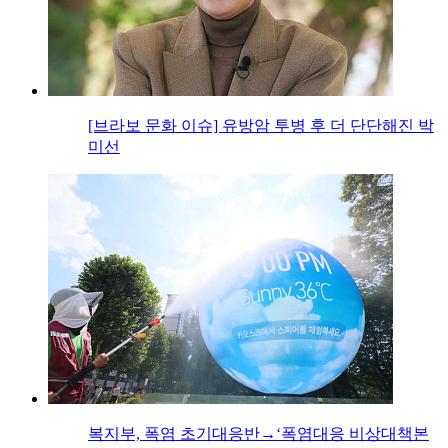
[브라보 문화 이슈] 유방암 투병 후 더 단단해진 박
미선
복지부, 폭염 초기대응반→‘폭염대응 비상대책본