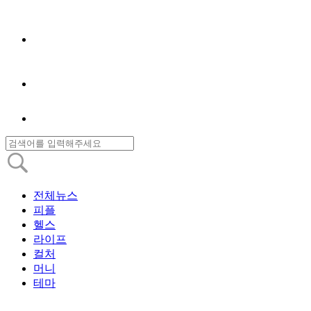
전체뉴스
피플
헬스
라이프
컬처
머니
테마