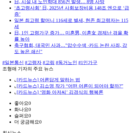
日, 시설 내 노인학대 856건 발생… 8명 사망
‘초고령사회’ 日, 2025년 사회보장비용 148조 엔으로 ‘급
증’
일본 최고령 할머니 116세로 별세, 현존 최고령자는 115
세
日, 1인 고령가구 증가… 미혼男, 이혼女 경제난 겪을 확
률 높아
축구협회, 대국민 사과…"압수수색 ·카드 논란 사죄, 강
도 높은 쇄신"
#일본통신
#고령자
#고립
#독거노인
#1인가구
조형애 기자의 주요 뉴스
⌞
[카드뉴스] 어른답게 말하는 법
⌞
[카드뉴스] 김소영 작가 “어떤 어른이 되어야 할까?”
⌞
[카드뉴스] ‘영화 아저씨’ 김경식의 행복론
좋아요
0
화나요
0
슬퍼요
0
더 궁금해요
0
최신뉴스