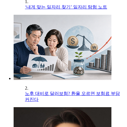
1.
‘내게 맞는 일자리 찾기’ 일자리 탐험 노트
2.
노후 대비로 달러보험? 환율 오르면 보험료 부담
커진다