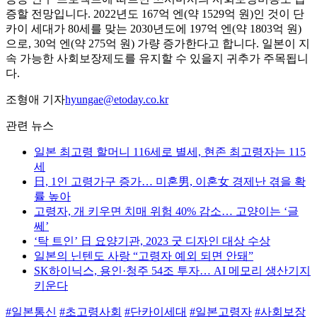
증할 전망입니다. 2022년도 167억 엔(약 1529억 원)인 것이 단
카이 세대가 80세를 맞는 2030년도에 197억 엔(약 1803억 원)
으로, 30억 엔(약 275억 원) 가량 증가한다고 합니다. 일본이 지
속 가능한 사회보장제도를 유지할 수 있을지 귀추가 주목됩니
다.
조형애 기자
hyungae@etoday.co.kr
관련 뉴스
일본 최고령 할머니 116세로 별세, 현존 최고령자는 115
세
日, 1인 고령가구 증가… 미혼男, 이혼女 경제난 겪을 확
률 높아
고령자, 개 키우면 치매 위험 40% 감소… 고양이는 ‘글
쎄’
‘탁 트인’ 日 요양기관, 2023 굿 디자인 대상 수상
일본의 닌텐도 사랑 “고령자 예외 되면 안돼”
SK하이닉스, 용인·청주 54조 투자… AI 메모리 생산기지
키운다
#일본통신
#초고령사회
#단카이세대
#일본고령자
#사회보장