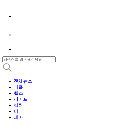
전체뉴스
피플
헬스
라이프
컬처
머니
테마