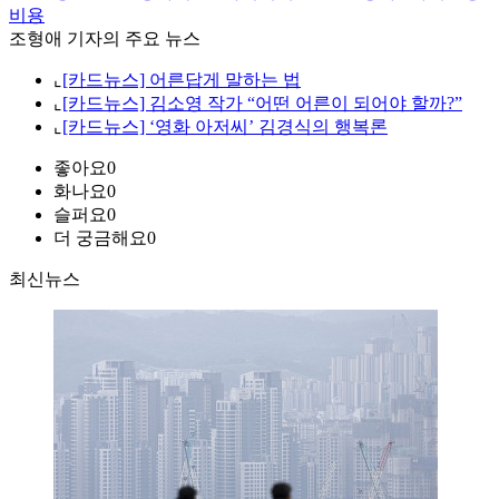
비용
조형애 기자의 주요 뉴스
⌞
[카드뉴스] 어른답게 말하는 법
⌞
[카드뉴스] 김소영 작가 “어떤 어른이 되어야 할까?”
⌞
[카드뉴스] ‘영화 아저씨’ 김경식의 행복론
좋아요
0
화나요
0
슬퍼요
0
더 궁금해요
0
최신뉴스