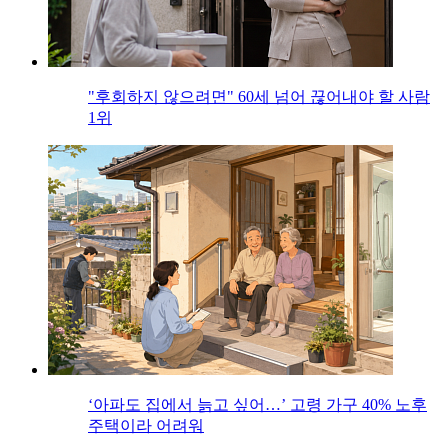
"후회하지 않으려면" 60세 넘어 끊어내야 할 사람
1위
‘아파도 집에서 늙고 싶어…’ 고령 가구 40% 노후
주택이라 어려워