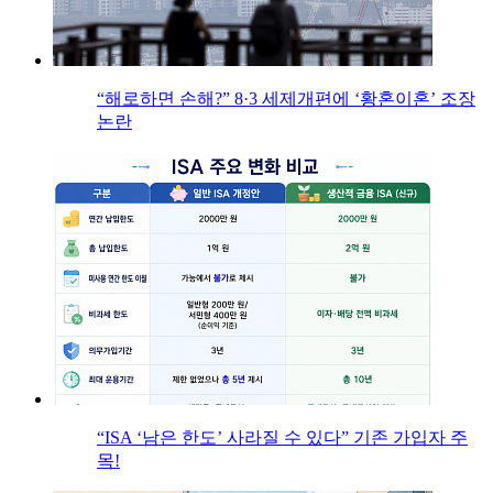
“해로하면 손해?” 8·3 세제개편에 ‘황혼이혼’ 조장
논란
“ISA ‘남은 한도’ 사라질 수 있다” 기존 가입자 주
목!