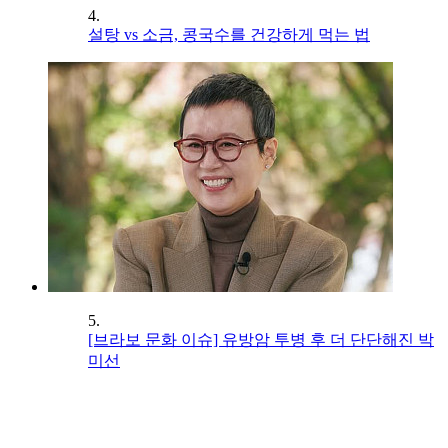
4.
설탕 vs 소금, 콩국수를 건강하게 먹는 법
5.
[브라보 문화 이슈] 유방암 투병 후 더 단단해진 박
미선