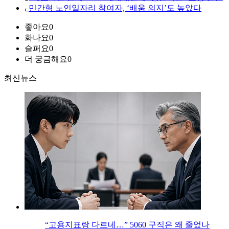
⌞
민간형 노인일자리 참여자, ‘배움 의지’도 높았다
좋아요
0
화나요
0
슬퍼요
0
더 궁금해요
0
최신뉴스
“고용지표랑 다르네…” 5060 구직은 왜 줄었나