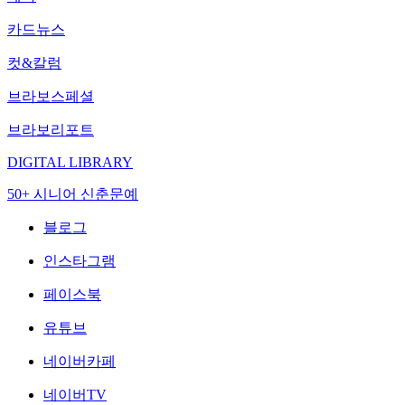
카드뉴스
컷&칼럼
브라보스페셜
브라보리포트
DIGITAL LIBRARY
50+ 시니어 신춘문예
블로그
인스타그램
페이스북
유튜브
네이버카페
네이버TV