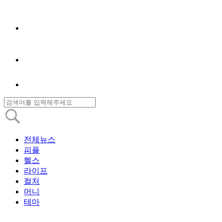
전체뉴스
피플
헬스
라이프
컬처
머니
테마