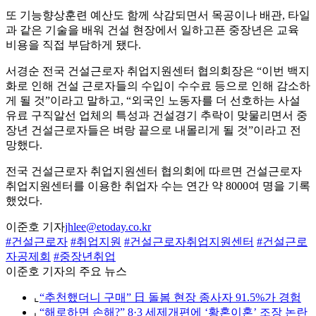
또 기능향상훈련 예산도 함께 삭감되면서 목공이나 배관, 타일
과 같은 기술을 배워 건설 현장에서 일하고픈 중장년은 교육
비용을 직접 부담하게 됐다.
서경순 전국 건설근로자 취업지원센터 협의회장은 “이번 백지
화로 인해 건설 근로자들의 수입이 수수료 등으로 인해 감소하
게 될 것”이라고 말하고, “외국인 노동자를 더 선호하는 사설
유료 구직알선 업체의 특성과 건설경기 추락이 맞물리면서 중
장년 건설근로자들은 벼랑 끝으로 내몰리게 될 것”이라고 전
망했다.
전국 건설근로자 취업지원센터 협의회에 따르면 건설근로자
취업지원센터를 이용한 취업자 수는 연간 약 8000여 명을 기록
했었다.
이준호 기자
jhlee@etoday.co.kr
#건설근로자
#취업지원
#건설근로자취업지원센터
#건설근로
자공제회
#중장년취업
이준호 기자의 주요 뉴스
⌞
“추천했더니 구매” 日 돌봄 현장 종사자 91.5%가 경험
⌞
“해로하면 손해?” 8·3 세제개편에 ‘황혼이혼’ 조장 논란