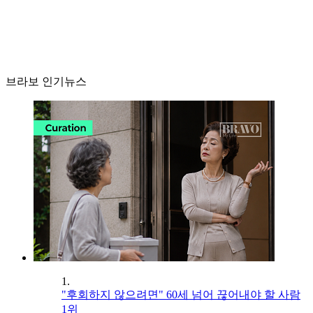
브라보 인기뉴스
1.
"후회하지 않으려면" 60세 넘어 끊어내야 할 사람
1위