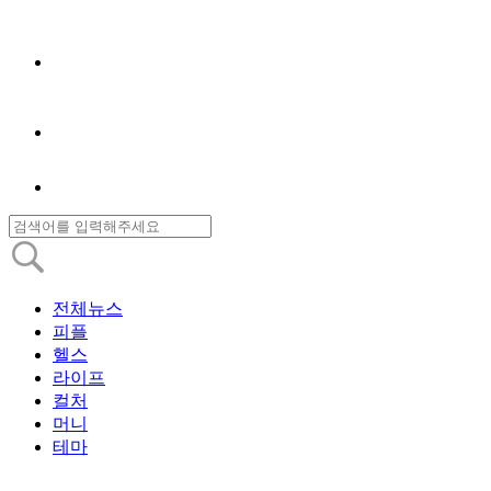
전체뉴스
피플
헬스
라이프
컬처
머니
테마