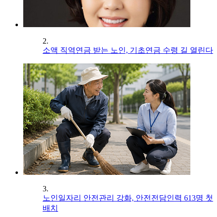
2.
소액 직역연금 받는 노인, 기초연금 수령 길 열린다
3.
노인일자리 안전관리 강화, 안전전담인력 613명 첫
배치