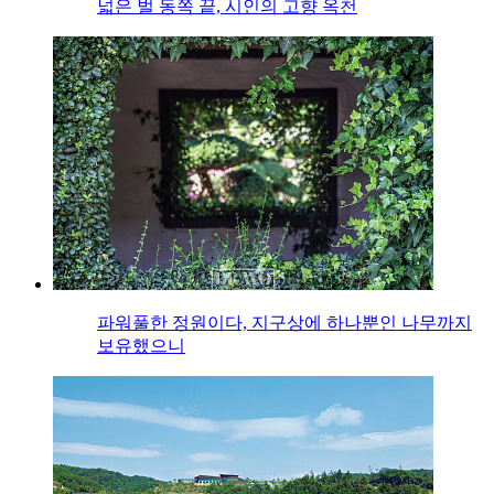
넓은 벌 동쪽 끝, 시인의 고향 옥천
파워풀한 정원이다, 지구상에 하나뿐인 나무까지
보유했으니