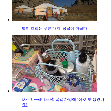
별이 흐르는 푸른 대지, 몽골에 머물다
[사우나+웰니스]④ 목욕 가방에 ‘이것’도 챙겼나
요?