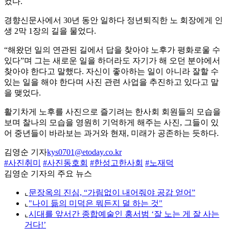
컸다.
경향신문사에서 30년 동안 일하다 정년퇴직한 노 회장에게 인
생 2막 1장의 길을 물었다.
“해왔던 일의 연관된 길에서 답을 찾아야 노후가 평화로울 수
있다”며 그는 새로운 일을 하더라도 자기가 해 오던 분야에서
찾아야 한다고 말했다. 자신이 좋아하는 일이 아니라 잘할 수
있는 일을 해야 한다며 사진 관련 사업을 추진하고 있다고 말
을 맺었다.
활기차게 노후를 사진으로 즐기려는 한사회 회원들의 모습을
보며 찰나의 모습을 영원히 기억하게 해주는 사진, 그들이 있
어 중년들이 바라보는 과거와 현재, 미래가 공존하는 듯하다.
김영순 기자
kys0701@etoday.co.kr
#사진취미
#사진동호회
#한성고한사회
#노재덕
김영순 기자의 주요 뉴스
⌞
문장옥의 진심, “가림없이 내어줘야 공감 얻어”
⌞
"나이 듦의 미덕은 뭐든지 덜 하는 것"
⌞
시대를 앞서간 종합예술인 홍서범 ‘잘 노는 게 잘 사는
거다!’