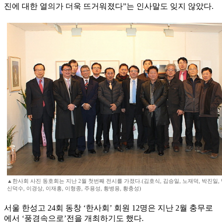
진에 대한 열의가 더욱 뜨거워졌다”는 인사말도 잊지 않았다.
▲한사회 사진 동호회는 지난 2월 첫번째 전시를 가졌다.(김호식, 김승일, 노재덕, 박진일, 
신덕수, 이경상, 이재홍, 이형종, 주용성, 황병용, 황충성)
서울 한성고 24회 동창 ‘한사회’ 회원 12명은 지난 2월 충무로
에서 ‘풍경속으로’전을 개최하기도 했다.