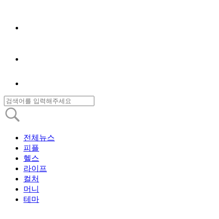
전체뉴스
피플
헬스
라이프
컬처
머니
테마