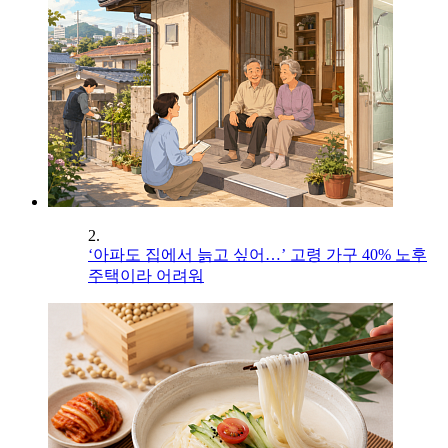
2.
‘아파도 집에서 늙고 싶어…’ 고령 가구 40% 노후
주택이라 어려워