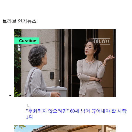
브라보 인기뉴스
1.
"후회하지 않으려면" 60세 넘어 끊어내야 할 사람
1위