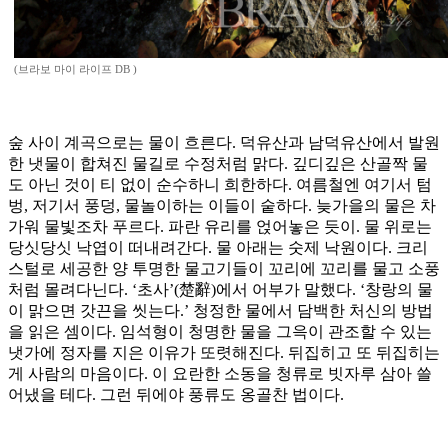
(브라보 마이 라이프 DB )
숲 사이 계곡으로는 물이 흐른다. 덕유산과 남덕유산에서 발원
한 냇물이 합쳐진 물길로 수정처럼 맑다. 깊디깊은 산골짝 물
도 아닌 것이 티 없이 순수하니 희한하다. 여름철엔 여기서 텀
벙, 저기서 풍덩, 물놀이하는 이들이 숱하다. 늦가을의 물은 차
가워 물빛조차 푸르다. 파란 유리를 얹어놓은 듯이. 물 위로는
당싯당싯 낙엽이 떠내려간다. 물 아래는 숫제 낙원이다. 크리
스털로 세공한 양 투명한 물고기들이 꼬리에 꼬리를 물고 소풍
처럼 몰려다닌다. ‘초사’(楚辭)에서 어부가 말했다. ‘창랑의 물
이 맑으면 갓끈을 씻는다.’ 청정한 물에서 담백한 처신의 방법
을 읽은 셈이다. 임석형이 청명한 물을 그윽이 관조할 수 있는
냇가에 정자를 지은 이유가 또렷해진다. 뒤집히고 또 뒤집히는
게 사람의 마음이다. 이 요란한 소동을 청류로 빗자루 삼아 쓸
어냈을 테다. 그런 뒤에야 풍류도 옹골찬 법이다.