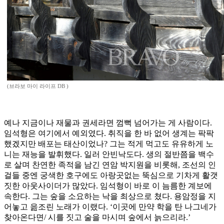
(브라보 마이 라이프 DB )
예나 지금이나 재물과 권세라면 껌뻑 넘어가는 게 사람이다.
임석형은 여기에서 예외였다. 취직을 한 바 없어 생계는 팍팍
했겠지만 배포는 태산이었나? 그는 적게 먹고도 유유하게 노
니는 재능을 발휘했다. 일러 안빈낙도다. 생의 절반쯤을 백수
로 살며 찬연한 족적을 남긴 연암 박지원을 비롯해, 조선의 인
걸들 중엔 궁색한 호구에도 아랑곳없는 뚝심으로 기차게 활갯
짓한 아웃사이더가 많았다. 임석형이 바로 이 늠름한 계보에
속한다. 그는 숲을 소요하는 낙을 최상으로 쳤다. 용암정을 지
어놓고 읊조린 노래가 이랬다. ‘이곳에 만약 학을 탄 나그네가
찾아온다면/ 시를 짓고 술을 마시며 숲에서 늙으리라.’