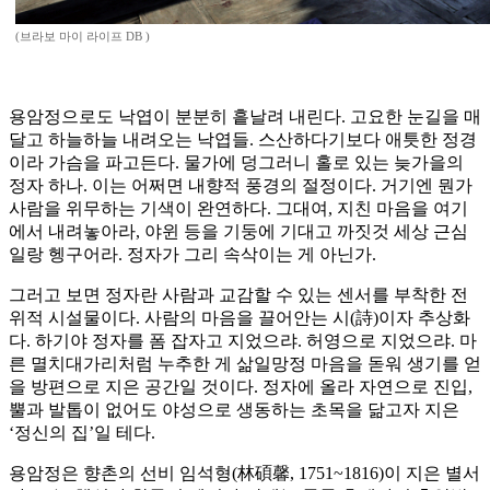
(브라보 마이 라이프 DB )
용암정으로도 낙엽이 분분히 흩날려 내린다. 고요한 눈길을 매
달고 하늘하늘 내려오는 낙엽들. 스산하다기보다 애틋한 정경
이라 가슴을 파고든다. 물가에 덩그러니 홀로 있는 늦가을의
정자 하나. 이는 어쩌면 내향적 풍경의 절정이다. 거기엔 뭔가
사람을 위무하는 기색이 완연하다. 그대여, 지친 마음을 여기
에서 내려놓아라, 야윈 등을 기둥에 기대고 까짓것 세상 근심
일랑 헹구어라. 정자가 그리 속삭이는 게 아닌가.
그러고 보면 정자란 사람과 교감할 수 있는 센서를 부착한 전
위적 시설물이다. 사람의 마음을 끌어안는 시(詩)이자 추상화
다. 하기야 정자를 폼 잡자고 지었으랴. 허영으로 지었으랴. 마
른 멸치대가리처럼 누추한 게 삶일망정 마음을 돋워 생기를 얻
을 방편으로 지은 공간일 것이다. 정자에 올라 자연으로 진입,
뿔과 발톱이 없어도 야성으로 생동하는 초목을 닮고자 지은
‘정신의 집’일 테다.
용암정은 향촌의 선비 임석형(林碩馨, 1751~1816)이 지은 별서