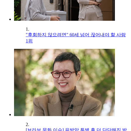
1.
"후회하지 않으려면" 60세 넘어 끊어내야 할 사람
1위
2.
[브라보 문화 이슈] 유방암 투병 후 더 단단해진 박