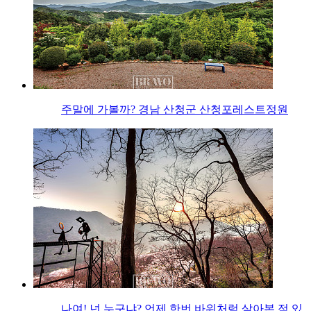
주말에 가볼까? 경남 산청군 산청포레스트정원
나여! 넌 누구냐? 언제 한번 바위처럼 살아본 적 있