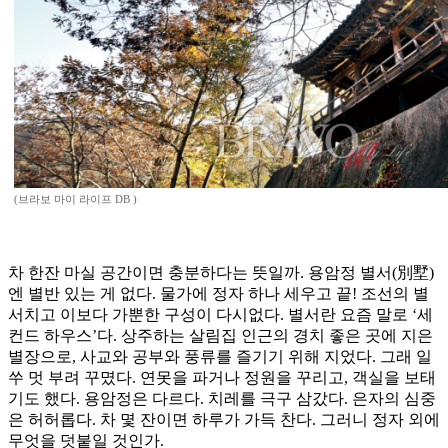
(브라보 마이 라이프 DB )
차 한잔 마실 공간이면 충분하다는 뜻일까. 용암정 별서(別墅)
엔 별반 있는 게 없다. 물가에 정자 하나 세우고 끝! 조선의 별
서치고 이보다 가뿐한 구성이 다시없다. 별서란 요즘 말로 ‘세
컨드 하우스’다. 상주하는 살림집 인근의 경치 좋은 곳에 지은
별장으로, 사교와 공부와 풍류를 즐기기 위해 지었다. 그래 일
쑤 멋 부려 꾸몄다. 연못을 파거나 정원을 꾸리고, 객실을 보태
기도 했다. 용암정은 다르다. 치레를 극구 삼갔다. 은자의 심중
은 허허롭다. 차 몇 잔이면 하루가 가득 찬다. 그러니 정자 외에
무엇을 덧붙일 것인가.