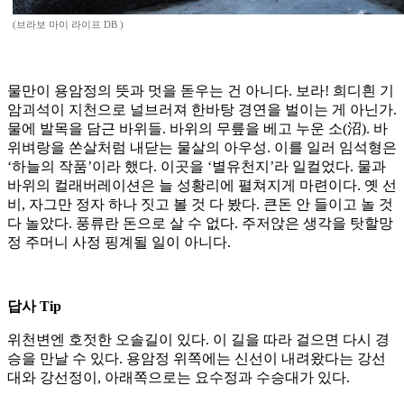
(브라보 마이 라이프 DB )
물만이 용암정의 뜻과 멋을 돋우는 건 아니다. 보라! 희디흰 기
암괴석이 지천으로 널브러져 한바탕 경연을 벌이는 게 아닌가.
물에 발목을 담근 바위들. 바위의 무릎을 베고 누운 소(沼). 바
위벼랑을 쏜살처럼 내닫는 물살의 아우성. 이를 일러 임석형은
‘하늘의 작품’이라 했다. 이곳을 ‘별유천지’라 일컬었다. 물과
바위의 컬래버레이션은 늘 성황리에 펼쳐지게 마련이다. 옛 선
비, 자그만 정자 하나 짓고 볼 것 다 봤다. 큰돈 안 들이고 놀 것
다 놀았다. 풍류란 돈으로 살 수 없다. 주저앉은 생각을 탓할망
정 주머니 사정 핑계될 일이 아니다.
답사 Tip
위천변엔 호젓한 오솔길이 있다. 이 길을 따라 걸으면 다시 경
승을 만날 수 있다. 용암정 위쪽에는 신선이 내려왔다는 강선
대와 강선정이, 아래쪽으로는 요수정과 수승대가 있다.