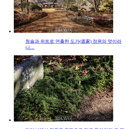
청솔과 위트로 연출한 도가(道家) 정원의 멋이라
니…