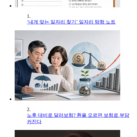
1.
‘내게 맞는 일자리 찾기’ 일자리 탐험 노트
2.
노후 대비로 달러보험? 환율 오르면 보험료 부담
커진다