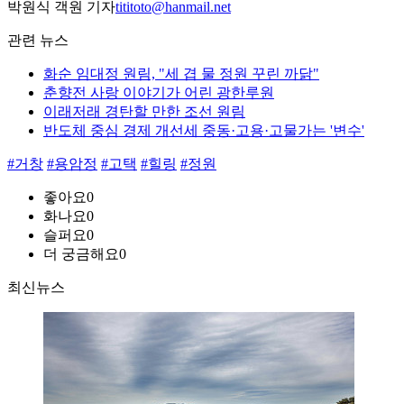
박원식 객원 기자
tititoto@hanmail.net
관련 뉴스
화순 임대정 원림, "세 겹 물 정원 꾸린 까닭"
춘향전 사랑 이야기가 어린 광한루원
이래저래 경탄할 만한 조선 원림
반도체 중심 경제 개선세 중동·고용·고물가는 '변수'
#거창
#용암정
#고택
#힐링
#정원
좋아요
0
화나요
0
슬퍼요
0
더 궁금해요
0
최신뉴스