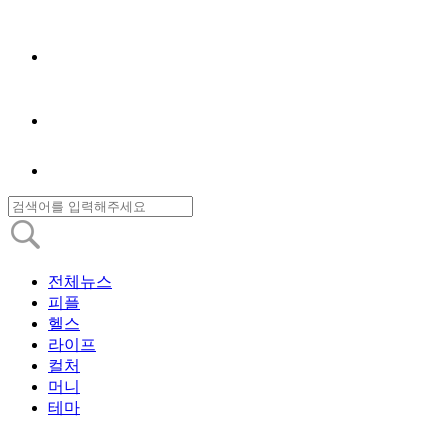
전체뉴스
피플
헬스
라이프
컬처
머니
테마