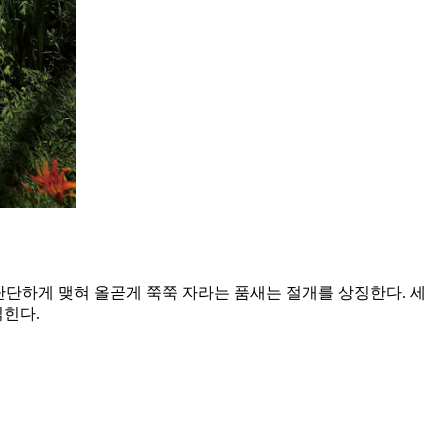
단단하게 맺혀 올곧게 쭉쭉 자라는 품새는 절개를 상징한다. 세
읽힌다.