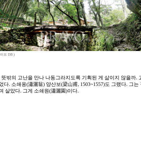
이프 DB )
초 뜻밖의 고난을 만나 나동그라지도록 기획된 게 삶이지 않을까. 
. 소쇄옹(瀟灑翁) 양산보(梁山甫, 1503~1557)도 그랬다. 
 살았다. 그게 소쇄원(瀟灑園)이다.