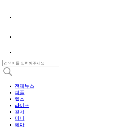
전체뉴스
피플
헬스
라이프
컬처
머니
테마