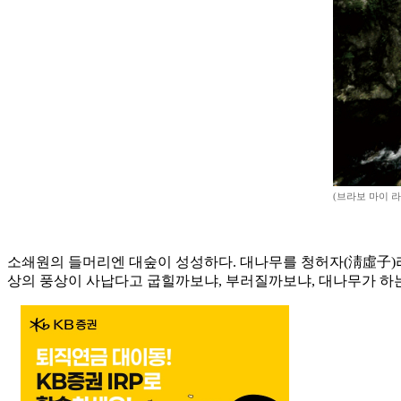
(브라보 마이 라
소쇄원의 들머리엔 대숲이 성성하다. 대나무를 청허자(淸虛子)라
상의 풍상이 사납다고 굽힐까보냐, 부러질까보냐, 대나무가 하는