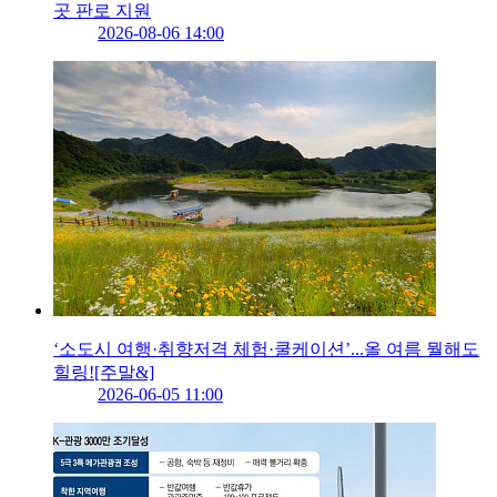
곳 판로 지원
2026-08-06 14:00
‘소도시 여행·취향저격 체험·쿨케이션’...올 여름 뭘해도
힐링![주말&]
2026-06-05 11:00