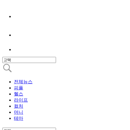
전체뉴스
피플
헬스
라이프
컬처
머니
테마