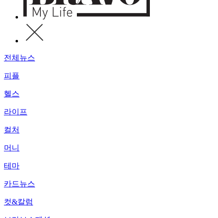
전체뉴스
피플
헬스
라이프
컬처
머니
테마
카드뉴스
컷&칼럼