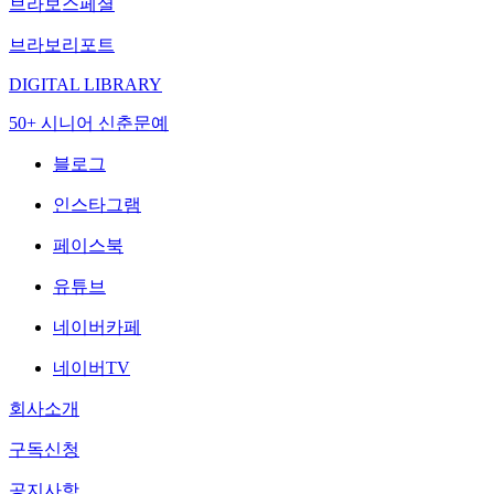
브라보스페셜
브라보리포트
DIGITAL LIBRARY
50+ 시니어 신춘문예
블로그
인스타그램
페이스북
유튜브
네이버카페
네이버TV
회사소개
구독신청
공지사항