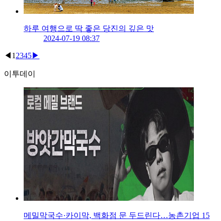
하루 여행으로 딱 좋은 당진의 깊은 맛
2024-07-19 08:37
◀
1
2
3
4
5
▶
이투데이
메밀막국수·카이막, 백화점 문 두드린다…농촌기업 15