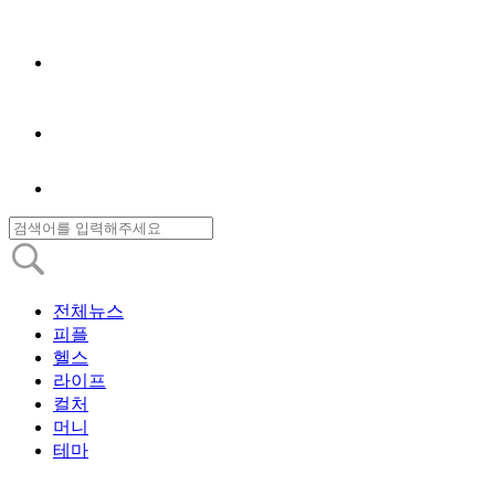
전체뉴스
피플
헬스
라이프
컬처
머니
테마