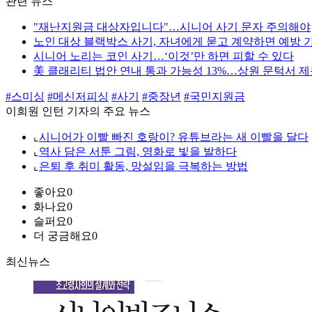
관련 뉴스
"재난지원금 대상자입니다"…시니어 사기 문자 주의해야
노인 대상 블랙박스 사기, 자녀에게 묻고 계약하면 예방 
시니어 노리는 코인 사기…‘이것’만 하면 피할 수 있다
美 클래리티 법안 연내 통과 가능성 13%…상원 문턱서 
#스미싱
#메신저피싱
#사기
#중장년
#국민지원금
이희원 인턴 기자의 주요 뉴스
⌞
시니어가 이빨 빠진 호랑이? 유튜브라는 새 이빨을 달다
⌞
역사 담은 서툰 그림, 영화로 빛을 발하다
⌞
은퇴 후 취미 활동, 망설임을 극복하는 방법
좋아요
0
화나요
0
슬퍼요
0
더 궁금해요
0
최신뉴스