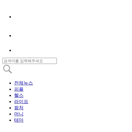
전체뉴스
피플
헬스
라이프
컬처
머니
테마