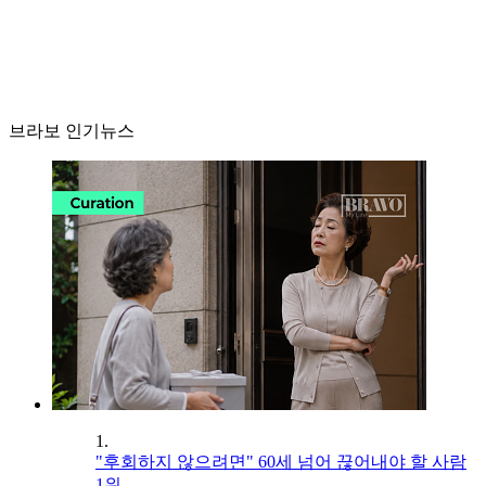
브라보 인기뉴스
1.
"후회하지 않으려면" 60세 넘어 끊어내야 할 사람
1위