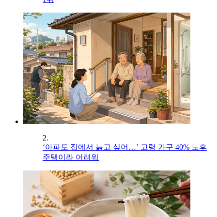
2.
‘아파도 집에서 늙고 싶어…’ 고령 가구 40% 노후
주택이라 어려워