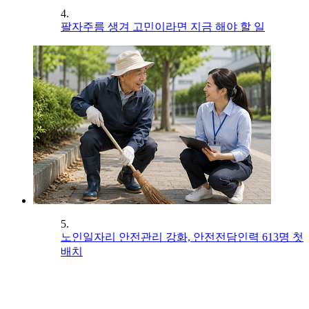
4.
팔자주름 생겨 고민이라면 지금 해야 할 일
5.
노인일자리 안전관리 강화, 안전전담인력 613명 첫
배치