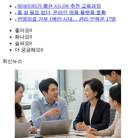
⌞
빅데이터가 뽑은 시니어 추천 교육과정
⌞
줄 설 필요 없다, 온라인 명품 플랫폼 호황
⌞
연명의료 거부 1백만 시대… 관리 인력은 17명
좋아요
0
화나요
0
슬퍼요
0
더 궁금해요
0
최신뉴스