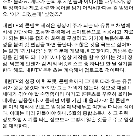
조차 몰라요. 게다가 은퇴 후 지인들과 이야기를 나누다가, 정
부 정책이나 제도 관련한 용어를 읽기 어려워한다는 걸 알았어
요. ‘이거 되겠는데’ 싶었죠.”
내편TV의 콘텐츠 제작은 영상이 주가 되는 타 유튜브 채널에
비해 간단하다. 조용한 환경에서 스마트폰으로 녹음하고, 자료
가 되는 문서를 캡처해 화면을 구성하고, 거기에 녹음해둔 음
성을 붙여 컷 편집을 하면 끝난다. 귀찮은 것을 극도로 싫어하
는 일명 ‘귀차니즘’ 성향 덕분에 개발해낸 포맷이다. 영상용 촬
영을 안 해도 되니 어디서나 영상 제작을 할 수 있다는 것이 장
점. 덕분에 언젠가 김 씨의 버킷리스트 중 하나인 한 달 살기를
한다 해도, 내편TV 콘텐츠는 계속해서 업로드될 것이란다.
내편TV의 성공 이후 포맷, 콘텐츠까지 그대로 따라 하는 유튜
버가 왕왕 생겼다. 하지만 그는 개의치 않는다. 정보성 채널 1
세대가 겪어야 할 숙명쯤이라 여기고 콘텐츠를 꾸준히 올리는
데에만 집중한다. 이를테면 여행 기간 내 올라가야 할 콘텐츠
를 미리 제작해 업로드 일정을 예약해두고 여행을 떠나는 식이
다. 이때는 미리 만들어야 하니, 5월의 종합소득세 신고 관련
정보처럼 시기를 타는 정보보다 그렇지 않은 것들 위주로 영상
을 제작한다.