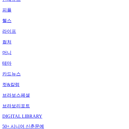
피플
헬스
라이프
컬처
머니
테마
카드뉴스
컷&칼럼
브라보스페셜
브라보리포트
DIGITAL LIBRARY
50+ 시니어 신춘문예