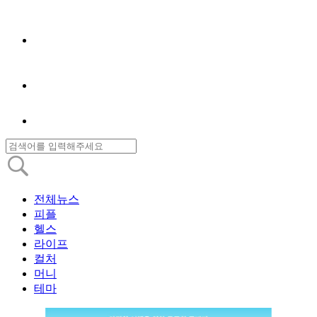
전체뉴스
피플
헬스
라이프
컬처
머니
테마