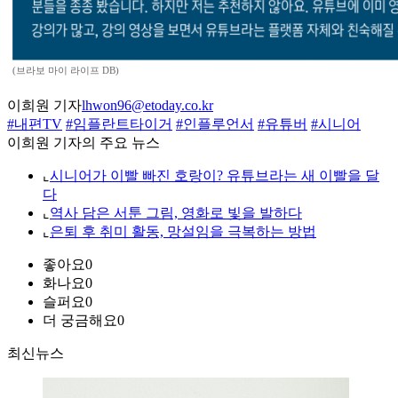
(브라보 마이 라이프 DB)
이희원 기자
lhwon96@etoday.co.kr
#내편TV
#임플란트타이거
#인플루언서
#유튜버
#시니어
이희원 기자의 주요 뉴스
⌞
시니어가 이빨 빠진 호랑이? 유튜브라는 새 이빨을 달
다
⌞
역사 담은 서툰 그림, 영화로 빛을 발하다
⌞
은퇴 후 취미 활동, 망설임을 극복하는 방법
좋아요
0
화나요
0
슬퍼요
0
더 궁금해요
0
최신뉴스