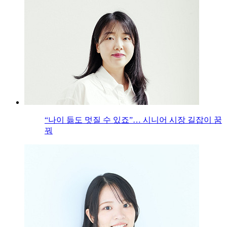
“나이 듦도 멋질 수 있죠”… 시니어 시장 길잡이 꿈
꿔