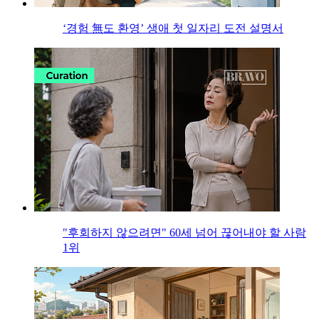
‘경험 無도 환영’ 생애 첫 일자리 도전 설명서
"후회하지 않으려면" 60세 넘어 끊어내야 할 사람
1위