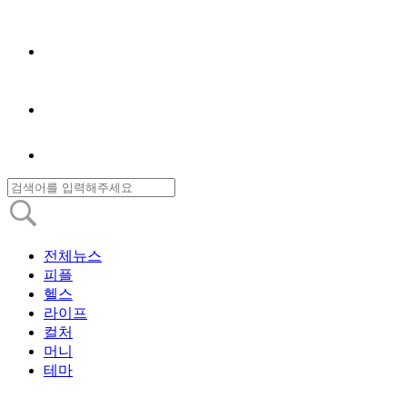
전체뉴스
피플
헬스
라이프
컬처
머니
테마