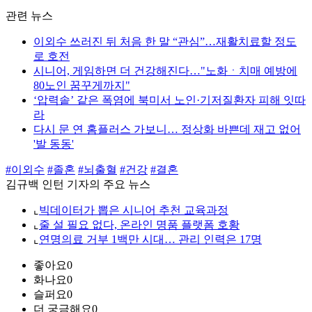
관련 뉴스
이외수 쓰러진 뒤 처음 한 말 “관심”…재활치료할 정도
로 호전
시니어, 게임하면 더 건강해진다…"노화ㆍ치매 예방에
80노인 꿈꾸게까지"
‘압력솥’ 같은 폭염에 북미서 노인·기저질환자 피해 잇따
라
다시 문 연 홈플러스 가보니… 정상화 바쁜데 재고 없어
'발 동동'
#이외수
#졸혼
#뇌출혈
#건강
#결혼
김규백 인턴 기자의 주요 뉴스
⌞
빅데이터가 뽑은 시니어 추천 교육과정
⌞
줄 설 필요 없다, 온라인 명품 플랫폼 호황
⌞
연명의료 거부 1백만 시대… 관리 인력은 17명
좋아요
0
화나요
0
슬퍼요
0
더 궁금해요
0