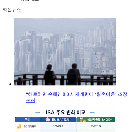
최신뉴스
“해로하면 손해?” 8·3 세제개편에 ‘황혼이혼’ 조장
논란