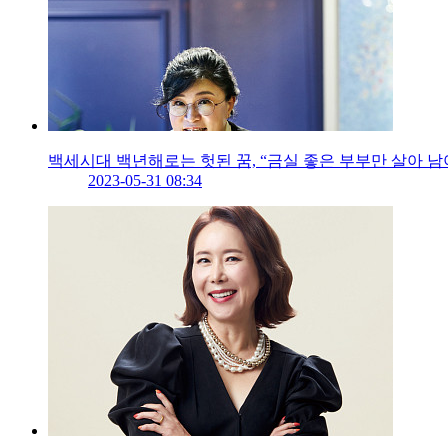
백세시대 백년해로는 헛된 꿈, “금실 좋은 부부만 살아 남
2023-05-31 08:34