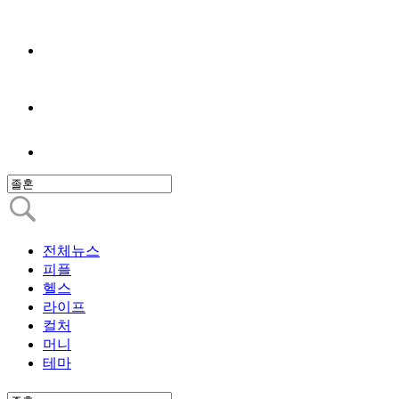
전체뉴스
피플
헬스
라이프
컬처
머니
테마