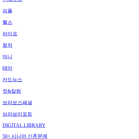
피플
헬스
라이프
컬처
머니
테마
카드뉴스
컷&칼럼
브라보스페셜
브라보리포트
DIGITAL LIBRARY
50+ 시니어 신춘문예