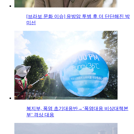
[브라보 문화 이슈] 유방암 투병 후 더 단단해진 박
미선
복지부, 폭염 초기대응반→‘폭염대응 비상대책본
부’ 격상 대응