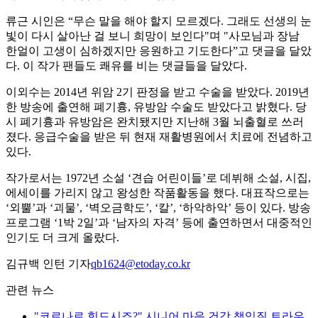
류근 시인은 “무슨 말을 해야 할지 모르겠다. 그래도 선생의 눈
빛이 다시 살아난 걸 보니 희망이 보인다"며 "사모님과 장남
한얼이 고생이 심하겠지만 응원하고 기도한다”고 댓글을 달았
다. 이 작가 팬들도 쾌유를 비는 댓글들을 달았다.
이외수는 2014년 위암 2기 판정을 받고 수술을 받았다. 2019년
한 방송에 출연해 폐기흉, 유방암 수술도 받았다고 밝혔다. 당
시 폐기흉과 유방암은 완치됐지만 지난해 3월 뇌출혈로 쓰러
졌다. 응급수술을 받은 뒤 현재 재활병원에서 치료에 전념하고
있다.
작가로서는 1972년 소설 ‘견습 어린이들’로 데뷔해 소설, 시집,
에세이를 가리지 않고 왕성한 작품활동을 했다. 대표작으로는
‘외뿔’과 ‘괴물’, ‘벽오금학도’, ‘칼’, ‘하악하악’ 등이 있다. 방송
프로그램 ‘1박 2일’과 ‘남자의 자격’ 등에 출연하면서 대중적인
인기도 더 크게 올랐다.
김규백 인턴 기자
qb1624@etoday.co.kr
관련 뉴스
"코로나로 힘드시죠?" 시니어 마음 건강 책임질 트라우