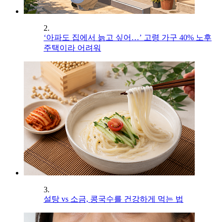
2.
‘아파도 집에서 늙고 싶어…’ 고령 가구 40% 노후
주택이라 어려워
3.
설탕 vs 소금, 콩국수를 건강하게 먹는 법