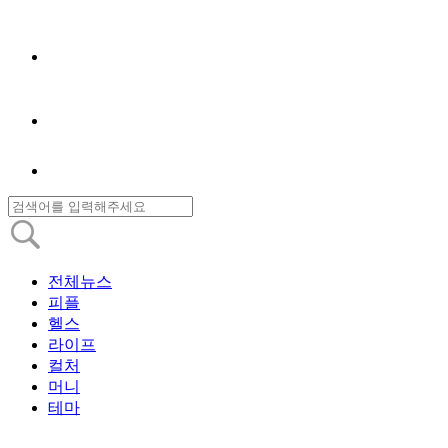
전체뉴스
피플
헬스
라이프
컬처
머니
테마