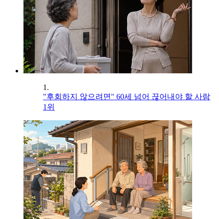
1.
"후회하지 않으려면" 60세 넘어 끊어내야 할 사람
1위