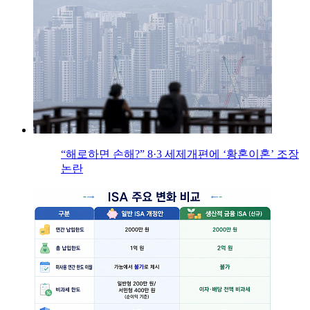
“해로하면 손해?” 8·3 세제개편에 ‘황혼이혼’ 조장
논란