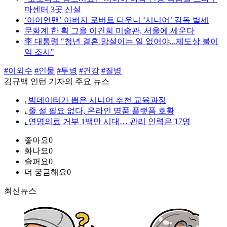
마센터 3곳 신설
‘아이언맨’ 아버지 로버트 다우니 ‘시니어’ 감독 별세
문화계 한 획 그을 이건희 미술관, 서울에 세운다
李 대통령 "청년 결혼 망설이는 일 없어야...제도상 불이
익 조사"
#이외수
#인물
#투병
#건강
#질병
김규백 인턴 기자의 주요 뉴스
⌞
빅데이터가 뽑은 시니어 추천 교육과정
⌞
줄 설 필요 없다, 온라인 명품 플랫폼 호황
⌞
연명의료 거부 1백만 시대… 관리 인력은 17명
좋아요
0
화나요
0
슬퍼요
0
더 궁금해요
0
최신뉴스