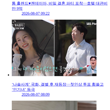
톰 홀랜드♥젠데이아, 비밀 결혼 파티 포착⋯호텔 대관비
만 9억
2026-08-07 09:22
‘나솔사계’ 국화, 결별 후 재등장⋯첫인상 투표 휩쓸고
‘인기녀’ 등극
2026-08-07 08:09