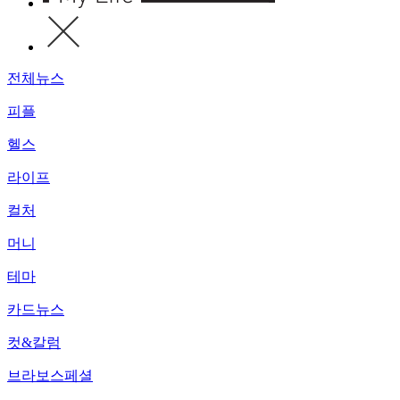
전체뉴스
피플
헬스
라이프
컬처
머니
테마
카드뉴스
컷&칼럼
브라보스페셜