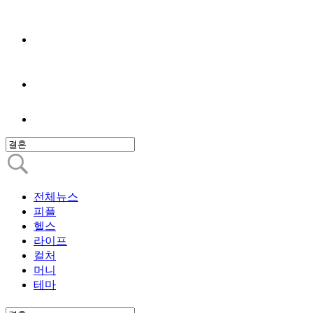
전체뉴스
피플
헬스
라이프
컬처
머니
테마