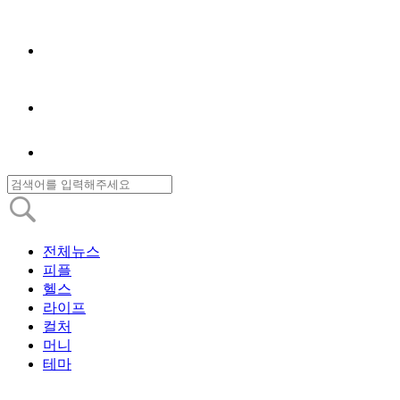
전체뉴스
피플
헬스
라이프
컬처
머니
테마