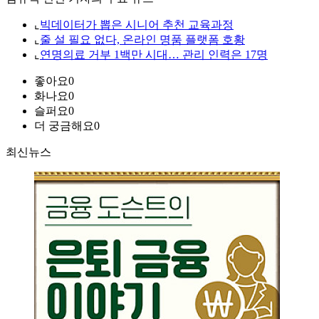
⌞
빅데이터가 뽑은 시니어 추천 교육과정
⌞
줄 설 필요 없다, 온라인 명품 플랫폼 호황
⌞
연명의료 거부 1백만 시대… 관리 인력은 17명
좋아요
0
화나요
0
슬퍼요
0
더 궁금해요
0
최신뉴스