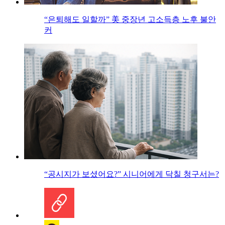
“은퇴해도 일할까” 美 중장년 고소득층 노후 불안
커
“공시지가 보셨어요?” 시니어에게 닥칠 청구서는?