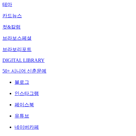
테마
카드뉴스
컷&칼럼
브라보스페셜
브라보리포트
DIGITAL LIBRARY
50+ 시니어 신춘문예
블로그
인스타그램
페이스북
유튜브
네이버카페