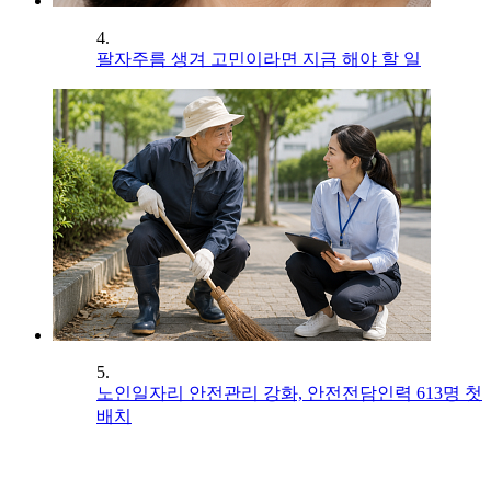
4.
팔자주름 생겨 고민이라면 지금 해야 할 일
5.
노인일자리 안전관리 강화, 안전전담인력 613명 첫
배치