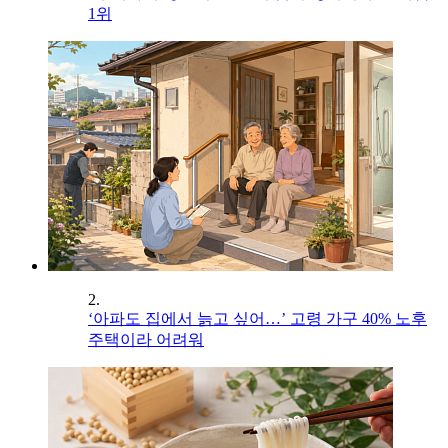
1위
2.
‘아파도 집에서 늙고 싶어…’ 고령 가구 40% 노후
주택이라 어려워