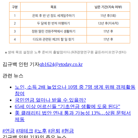
▲생애 목표 설정은 노후 준비의 출발점이다.(KB경영연구원 골든라이프연구센터)
김규백 인턴 기자
qb1624@etoday.co.kr
관련 뉴스
노인, 소득 2배 늘었으나 10명 중 7명 생계 위해 경제활동
참여
국민연금 얼마나 받을 수 있을까?
65세 이상 어르신들 “기초연금 생활에 도움 된다”
美 클래리티 법안 연내 통과 가능성 13%…상원 문턱서
제동
#연금
#재테크
#노후
#은퇴
#현금
김규백 인턴 기자의 주요 뉴스