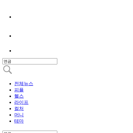
전체뉴스
피플
헬스
라이프
컬처
머니
테마