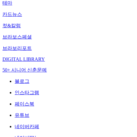
테마
카드뉴스
컷&칼럼
브라보스페셜
브라보리포트
DIGITAL LIBRARY
50+ 시니어 신춘문예
블로그
인스타그램
페이스북
유튜브
네이버카페