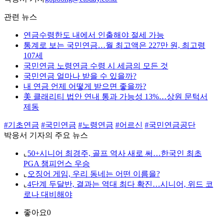
관련 뉴스
연금수령한도 내에서 인출해야 절세 가능
통계로 보는 국민연금…월 최고액은 227만 원, 최고령
107세
국민연금 노령연금 수령 시 세금의 모든 것
국민연금 얼마나 받을 수 있을까?
내 연금 언제 어떻게 받으면 좋을까?
美 클래리티 법안 연내 통과 가능성 13%…상원 문턱서
제동
#기초연금
#국민연금
#노령연금
#어르신
#국민연금공단
박응서 기자의 주요 뉴스
⌞
50+시니어 최경주, 골프 역사 새로 써…한국인 최초
PGA 챔피언스 우승
⌞
오징어 게임, 우리 동네는 어떤 이름을?
⌞
4단계 두달반, 결과는 역대 최다 확진…시니어, 위드 코
로나 대비해야
좋아요
0