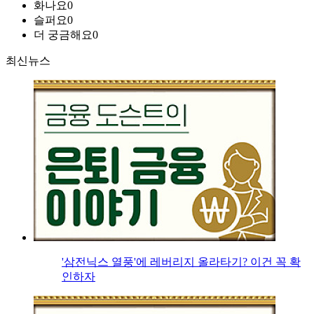
화나요
0
슬퍼요
0
더 궁금해요
0
최신뉴스
'삼전닉스 열풍'에 레버리지 올라타기? 이건 꼭 확
인하자