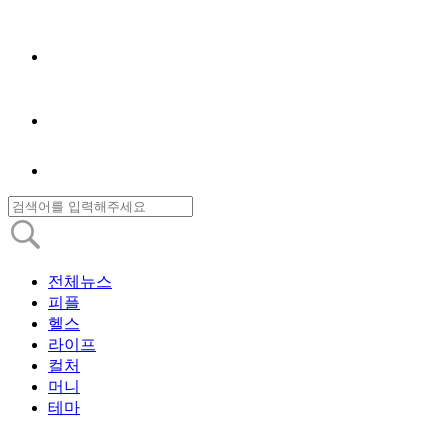
전체뉴스
피플
헬스
라이프
컬처
머니
테마