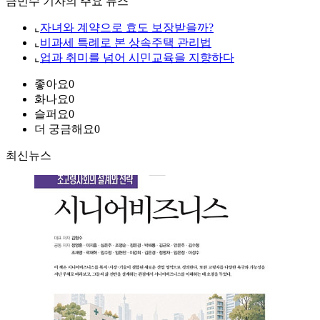
금민수 기자의 주요 뉴스
⌞
자녀와 계약으로 효도 보장받을까?
⌞
비과세 특례로 본 상속주택 관리법
⌞
업과 취미를 넘어 시민교육을 지향하다
좋아요
0
화나요
0
슬퍼요
0
더 궁금해요
0
최신뉴스