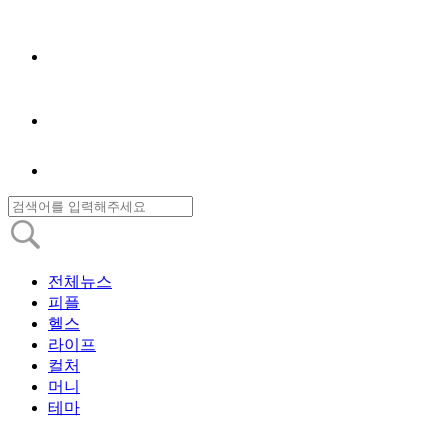
전체뉴스
피플
헬스
라이프
컬처
머니
테마