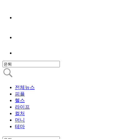
전체뉴스
피플
헬스
라이프
컬처
머니
테마