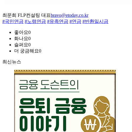
최문희 FLP컨설팅 대표
bravo@etoday.co.kr
#국민연금
#노령연금
#유족연금
#연금
#반환일시금
좋아요
0
화나요
0
슬퍼요
0
더 궁금해요
0
최신뉴스