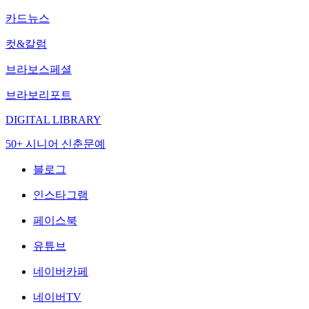
카드뉴스
컷&칼럼
브라보스페셜
브라보리포트
DIGITAL LIBRARY
50+ 시니어 신춘문예
블로그
인스타그램
페이스북
유튜브
네이버카페
네이버TV