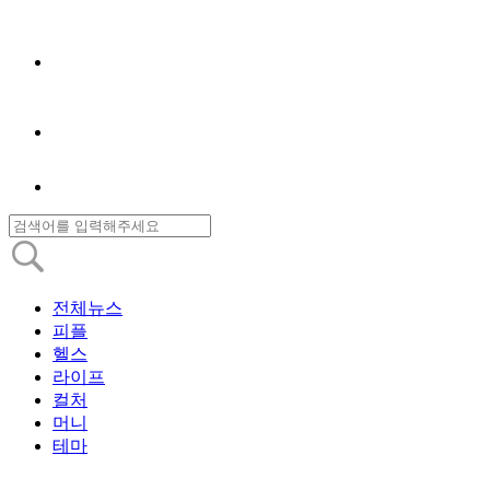
전체뉴스
피플
헬스
라이프
컬처
머니
테마