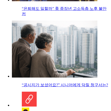
“은퇴해도 일할까” 美 중장년 고소득층 노후 불안
커
“공시지가 보셨어요?” 시니어에게 닥칠 청구서는?