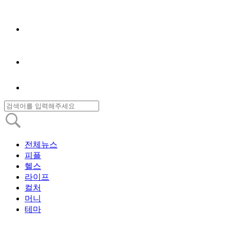
전체뉴스
피플
헬스
라이프
컬처
머니
테마