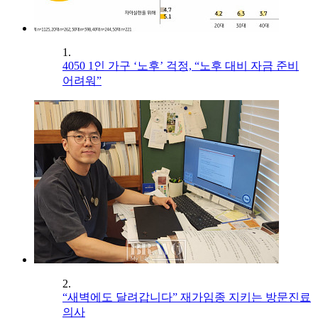
1.
4050 1인 가구 ‘노후’ 걱정, “노후 대비 자금 준비
어려워”
2.
“새벽에도 달려갑니다” 재가임종 지키는 방문진료
의사