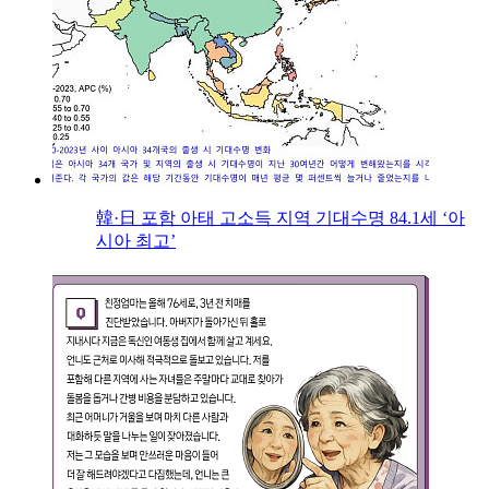
韓·日 포함 아태 고소득 지역 기대수명 84.1세 ‘아
시아 최고’