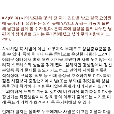
# A(68·여) 씨의 남편은 몇 해 전 치매 진단을 받고 결국 요양원
에 들어갔다. 요양원은 외진 곳에 있었고, A 씨는 거동이 불편
해 남편을 쉽게 볼 수가 없다. 은퇴 후에 일상을 함께 나누던 남
편과의 생이별로 그녀는 무기력해졌고 삶의 무의미함마저 느
낀다.
A 씨처럼 꼭 사별이 아닌, 배우자의 부재로도 상심증후군을 앓
을 수 있다. 특히 치매나 다른 중병으로 온전한 대화와 교감이
어려운 상태에서 홀로 오랜 시간을 보냈다면 사별 못지않은 심
리적 스트레스와 상심을 겪게 된다. 심해지면 망상장애나 정신
분열증 등의 문제를 일으키기도 하고, 면역력 저하를 비롯한
섭식장애, 근육통, 탈모 등 신체 증상을 호소하기도 한다. 특히
젊은 시절보다 중장년기에 사별(또는 부재)을 겪었을 때 상심
증후군에 취약하다. 버팀목이었던 존재가 사라지면서 일상이
무의미하게 느껴져 자신의 삶마저 비관하게 되기 때문이다. 중
장년기는 직장생활이나 양육 등의 의무가 줄어드는 시기로 미
래 목표의 가치가 흐려져 더욱 무기력해질 수 있다.
언제가 될지는 몰라도 누구에게나 사별은 예고된 이별과 다름