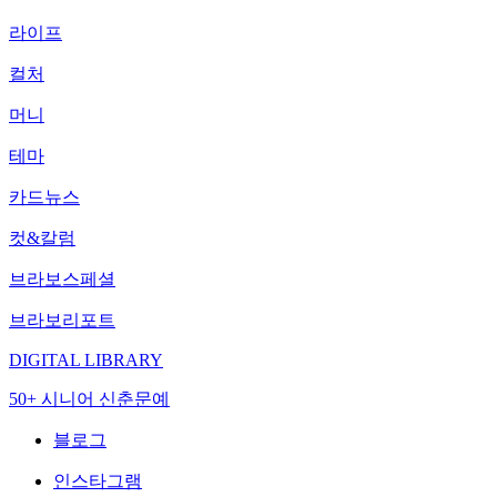
라이프
컬처
머니
테마
카드뉴스
컷&칼럼
브라보스페셜
브라보리포트
DIGITAL LIBRARY
50+ 시니어 신춘문예
블로그
인스타그램