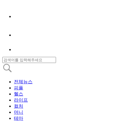
전체뉴스
피플
헬스
라이프
컬처
머니
테마