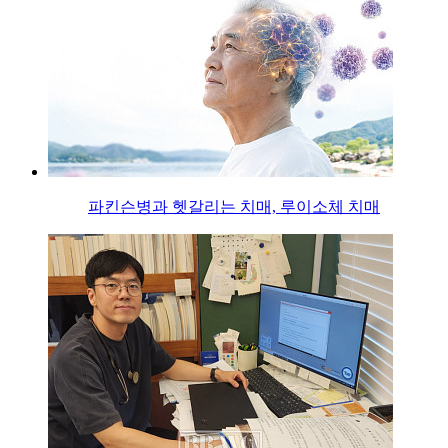
파킨슨병과 헷갈리는 치매, 루이소체 치매