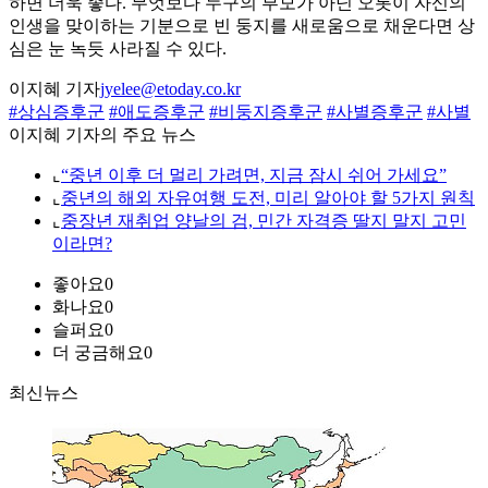
하면 더욱 좋다. 무엇보다 누구의 부모가 아닌 오롯이 자신의
인생을 맞이하는 기분으로 빈 둥지를 새로움으로 채운다면 상
심은 눈 녹듯 사라질 수 있다.
이지혜 기자
jyelee@etoday.co.kr
#상심증후군
#애도증후군
#비둥지증후군
#사별증후군
#사별
이지혜 기자의 주요 뉴스
⌞
“중년 이후 더 멀리 가려면, 지금 잠시 쉬어 가세요”
⌞
중년의 해외 자유여행 도전, 미리 알아야 할 5가지 원칙
⌞
중장년 재취업 양날의 검, 민간 자격증 딸지 말지 고민
이라면?
좋아요
0
화나요
0
슬퍼요
0
더 궁금해요
0
최신뉴스