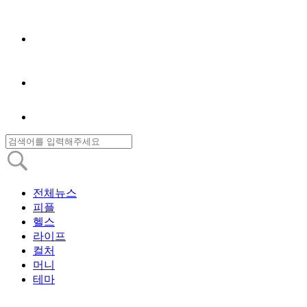
전체뉴스
피플
헬스
라이프
컬처
머니
테마