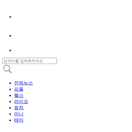
전체뉴스
피플
헬스
라이프
컬처
머니
테마