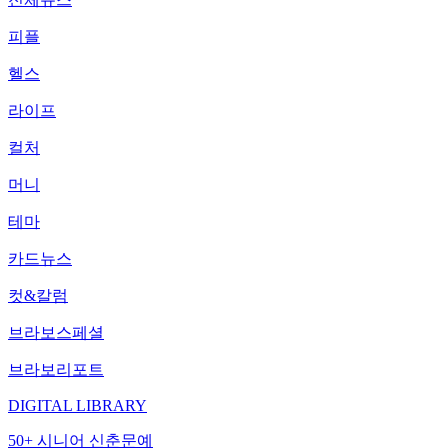
피플
헬스
라이프
컬처
머니
테마
카드뉴스
컷&칼럼
브라보스페셜
브라보리포트
DIGITAL LIBRARY
50+ 시니어 신춘문예