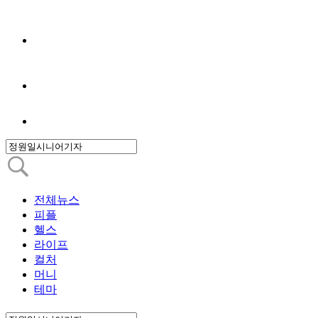
전체뉴스
피플
헬스
라이프
컬처
머니
테마