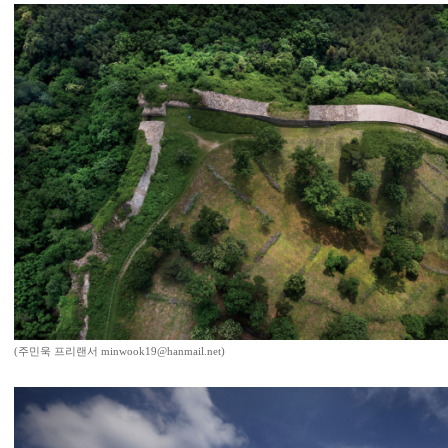
(주민욱 프리랜서 minwook19@hanmail.net)