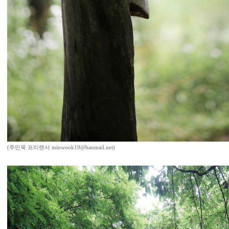
(주민욱 프리랜서 minwook19@hanmail.net)