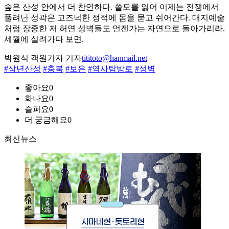
숲은 산성 안에서 더 찬연하다. 쓸모를 잃어 이제는 전쟁에서
풀려난 성곽은 고즈넉한 정적에 몸을 묻고 쉬어간다. 대지예술
처럼 장중한 저 허연 성벽들도 언젠가는 자연으로 돌아가리라.
세월에 실려가다 보면.
박원식 객원기자 기자
tititoto@hanmail.net
#삼년산성
#충북
#보은
#역사탐방로
#성벽
좋아요
0
화나요
0
슬퍼요
0
더 궁금해요
0
최신뉴스