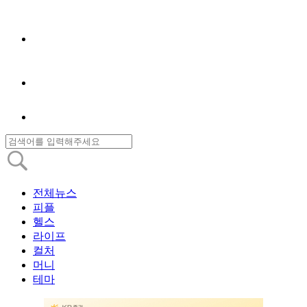
전체뉴스
피플
헬스
라이프
컬처
머니
테마