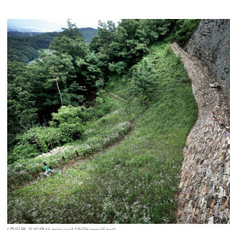
(주민욱 프리랜서 minwook19@hanmail.net)