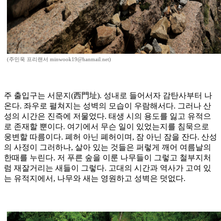
(주민욱 프리랜서 minwook19@hanmail.net)
주 출입구는 서문지(西門址). 성내로 들어서자 감탄사부터 나
온다. 좌우로 펼쳐지는 성벽의 모습이 우람해서다. 그러나 산
성의 시간은 진즉에 저물었다. 태생 시의 용도를 잃고 유적으
로 존재할 뿐이다. 여기에서 무슨 일이 있었는지를 침묵으로
웅변할 따름이다. 폐허 아닌 폐허이며, 잠 아닌 잠을 잔다. 산성
의 사정이 그러하나, 살아 있는 것들은 퍼렇게 깨어 여름날의
한때를 누린다. 저 푸른 숲을 이룬 나무들이 그렇고 철부지처
럼 재잘거리는 새들이 그렇다. 고대의 시간과 역사가 고여 있
는 유적지에서, 나무와 새는 영원하고 성벽은 덧없다.