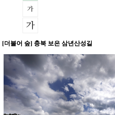
[더불어 숲] 충북 보은 삼년산성길