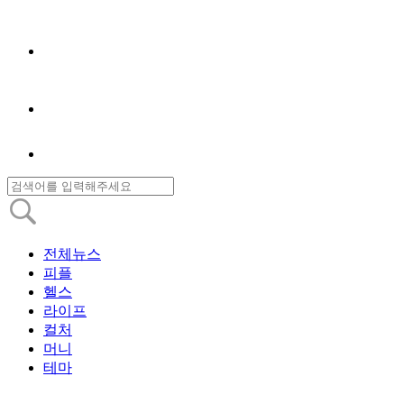
전체뉴스
피플
헬스
라이프
컬처
머니
테마