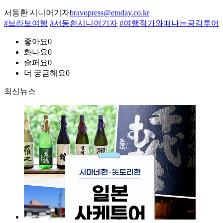
서동환 시니어기자
bravopress@etoday.co.kr
#브라보여행
#서동환시니어기자
#여행작가와떠나는공감투어
좋아요
0
화나요
0
슬퍼요
0
더 궁금해요
0
최신뉴스