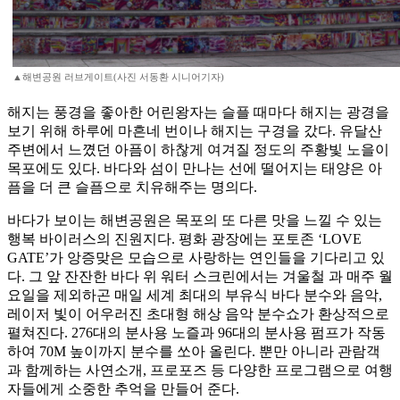
▲해변공원 러브게이트(사진 서동환 시니어기자)
해지는 풍경을 좋아한 어린왕자는 슬플 때마다 해지는 광경을
보기 위해 하루에 마흔네 번이나 해지는 구경을 갔다. 유달산
주변에서 느꼈던 아픔이 하찮게 여겨질 정도의 주황빛 노을이
목포에도 있다. 바다와 섬이 만나는 선에 떨어지는 태양은 아
픔을 더 큰 슬픔으로 치유해주는 명의다.
바다가 보이는 해변공원은 목포의 또 다른 맛을 느낄 수 있는
행복 바이러스의 진원지다. 평화 광장에는 포토존 ‘LOVE
GATE’가 앙증맞은 모습으로 사랑하는 연인들을 기다리고 있
다. 그 앞 잔잔한 바다 위 워터 스크린에서는 겨울철 과 매주 월
요일을 제외하곤 매일 세계 최대의 부유식 바다 분수와 음악,
레이저 빛이 어우러진 초대형 해상 음악 분수쇼가 환상적으로
펼쳐진다. 276대의 분사용 노즐과 96대의 분사용 펌프가 작동
하여 70M 높이까지 분수를 쏘아 올린다. 뿐만 아니라 관람객
과 함께하는 사연소개, 프로포즈 등 다양한 프로그램으로 여행
자들에게 소중한 추억을 만들어 준다.