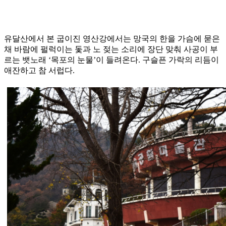
유달산에서 본 굽이진 영산강에서는 망국의 한을 가슴에 묻은
채 바람에 펄럭이는 돛과 노 젖는 소리에 장단 맞춰 사공이 부
르는 뱃노래 ‘목포의 눈물’이 들려온다. 구슬픈 가락의 리듬이
애잔하고 참 서럽다.