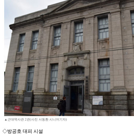
▲근대역사관 2관(사진 서동환 시니어기자)
◇방공호 대피 시설