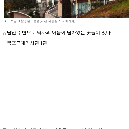
▲노적봉 예술공원미술관(사진 서동환 시니어기자)
유달산 주변으로 역사의 어둠이 남아있는 곳들이 있다.
◇목포근대역사관 1관