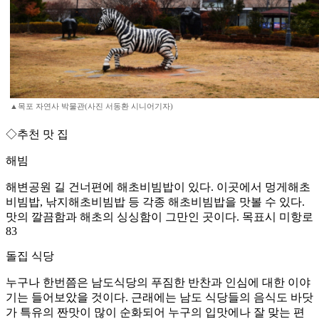
▲목포 자연사 박물관(사진 서동환 시니어기자)
◇추천 맛 집
해빔
해변공원 길 건너편에 해초비빔밥이 있다. 이곳에서 멍게해초
비빔밥, 낚지해초비빔밥 등 각종 해초비빔밥을 맛볼 수 있다.
맛의 깔끔함과 해초의 싱싱함이 그만인 곳이다. 목표시 미항로
83
돌집 식당
누구나 한번쯤은 남도식당의 푸짐한 반찬과 인심에 대한 이야
기는 들어보았을 것이다. 근래에는 남도 식당들의 음식도 바닷
가 특유의 짠맛이 많이 순화되어 누구의 입맛에나 잘 맞는 편