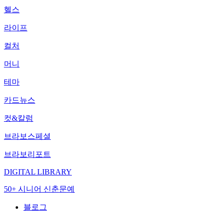
헬스
라이프
컬처
머니
테마
카드뉴스
컷&칼럼
브라보스페셜
브라보리포트
DIGITAL LIBRARY
50+ 시니어 신춘문예
블로그