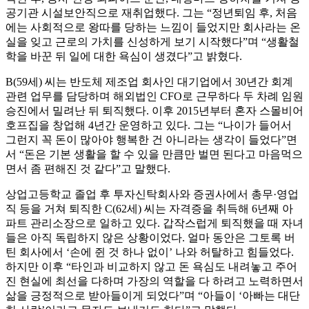
공기관 시설보안직으로 재취업했다. 그는 “정년퇴임 후, 처음
에는 사회적으로 왕따를 당하는 느낌이 들었지만 회사라는 온
실을 잊고 근로의 가치를 신성하게 보기 시작했다”며 “생활철
학을 바꾼 뒤 일에 대한 욕심이 생겼다”고 밝혔다.
B(59세) 씨는 반도체 제조업 회사인 대기업에서 30년간 회계
관련 업무를 담당하며 해외법인 CFO로 근무하다 두 차례 임원
승진에서 밀려난 뒤 퇴직했다. 이후 2015년부터 혼자 스몰비어
호프집을 창업해 4년간 운영하고 있다. 그는 “나이가 들어서
그런지 꼭 돈이 많아야 행복한 건 아니라는 생각이 들었다”면
서 “돈은 기본 생활을 할 수 있을 만큼만 벌면 된다고 마음먹으
면서 좀 편해진 것 같다”고 말했다.
상업고등학교 졸업 후 투자신탁회사와 증권사에서 총무·영업
직 등을 거쳐 퇴직한 C(62세) 씨는 자격증을 취득해 6년째 아
파트 관리소장으로 일하고 있다. 갑작스럽게 퇴직했을 때 자녀
들은 아직 독립하지 않은 상황이었다. 얼마 동안은 그토록 버
틴 회사에서 ‘손에 쥔 것 하나 없이’ 나와 허탈하고 힘들었다.
하지만 이후 “타인과 비교하지 않고 돈 욕심도 내려놓고 주어
진 현실에 최선을 다하며 가장의 역할을 다 하려고 노력하면서
삶을 긍정적으로 받아들이게 되었다”며 “아들이 ‘아빠는 대단