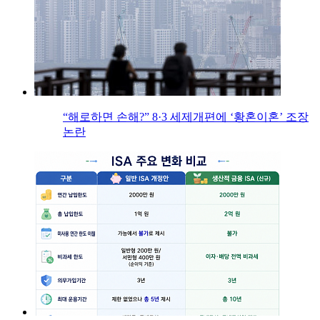
“해로하면 손해?” 8·3 세제개편에 ‘황혼이혼’ 조장
논란