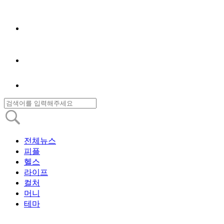
전체뉴스
피플
헬스
라이프
컬처
머니
테마