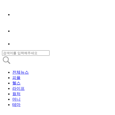
전체뉴스
피플
헬스
라이프
컬처
머니
테마