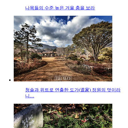
나목들의 수준 높은 겨울 춤을 보라
청솔과 위트로 연출한 도가(道家) 정원의 멋이라
니…