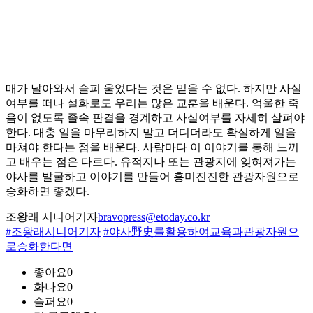
매가 날아와서 슬피 울었다는 것은 믿을 수 없다. 하지만 사실
여부를 떠나 설화로도 우리는 많은 교훈을 배운다. 억울한 죽
음이 없도록 졸속 판결을 경계하고 사실여부를 자세히 살펴야
한다. 대충 일을 마무리하지 말고 더디더라도 확실하게 일을
마쳐야 한다는 점을 배운다. 사람마다 이 이야기를 통해 느끼
고 배우는 점은 다르다. 유적지나 또는 관광지에 잊혀져가는
야사를 발굴하고 이야기를 만들어 흥미진진한 관광자원으로
승화하면 좋겠다.
조왕래 시니어기자
bravopress@etoday.co.kr
#조왕래시니어기자
#야사野史를활용하여교육과관광자원으
로승화한다면
좋아요
0
화나요
0
슬퍼요
0