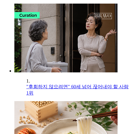
1.
"후회하지 않으려면" 60세 넘어 끊어내야 할 사람
1위