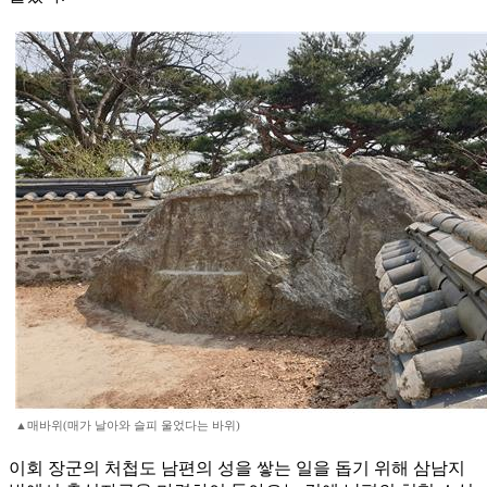
▲매바위(매가 날아와 슬피 울었다는 바위)
이회 장군의 처첩도 남편의 성을 쌓는 일을 돕기 위해 삼남지