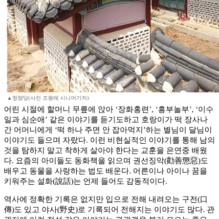
▲청량당(사진 조왕래 시니어기자)
어린 시절에 할머니 무릎에 앉아 ‘장화홍련’, ‘흥부놀부’, ‘이수
일과 심순애’ 같은 이야기를 듣기도하고 호랑이가 떡 장사나
간 어머니에게 ‘떡 하나 주면 안 잡아먹지’하는 별님이 달님이
이야기도 들으며 자랐다. 이런 비현실적인 이야기를 통해 남의
것을 탐하지 말고 착하게 살아야 한다는 교훈을 은연중 배웠
다. 요즘의 아이들도 동화책을 읽으며 권선징악(勸善懲惡)도
배우고 동물을 사랑하는 법도 배운다. 어른이나 아이나 꿈을
키워주는 설화(說話)는 언제 들어도 감동적이다.
역사에 정확한 기록은 없지만 입으로 전해 내려오는 구전(口
傳)도 있고 야사(野史)로 기록되어 전해지는 이야기도 많다. 관