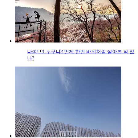
나여! 넌 누구냐? 언제 한번 바위처럼 살아본 적 있
나?