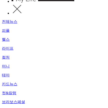
전체뉴스
피플
헬스
라이프
컬처
머니
테마
카드뉴스
컷&칼럼
브라보스페셜