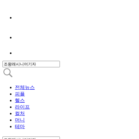
전체뉴스
피플
헬스
라이프
컬처
머니
테마