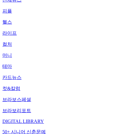
피플
헬스
라이프
컬처
머니
테마
카드뉴스
컷&칼럼
브라보스페셜
브라보리포트
DIGITAL LIBRARY
50+ 시니어 신춘문예