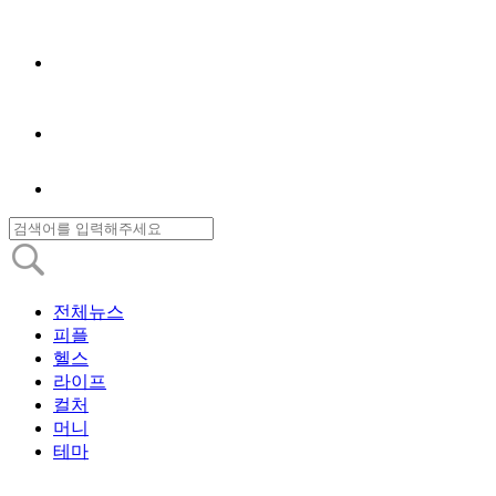
전체뉴스
피플
헬스
라이프
컬처
머니
테마