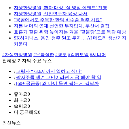
자생한방병원, 환자 대상 ‘설 명절 이벤트' 진행
자생한방병원, 신진연구자 육성 나서
"몽골에서도 주목한 한의 비수술 척추 치료"
자본 너머의 연대 선언한 투자업계, 부산서 결집
호흡기 질환 위험 높아지는 겨울 ‘팔물탕’으로 독감 예방
SK하이닉스, 용인·청주 54조 투자… AI 메모리 생산기지
키운다
#자생한방병원
#무릎질환
#경도
#감튀모임
#시니어
전혜정 기자의 주요 뉴스
⌞
고령자 “73.6세까지 일하고 싶다”
⌞
팔자주름 생겨 고민이라면 지금 해야 할 일
⌞
[60+ 궁금증] 왜 나이 들면 씹는 게 겁날까
좋아요
0
화나요
0
슬퍼요
0
더 궁금해요
0
최신뉴스