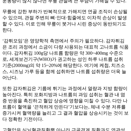
운동량이 많지 않다면 무릎 관절에 큰 부담이 가해질 수 있다.
무릎에 강한 부하가 반복적으로 가해지면 연골 조직이 손상될
수 있으며, 관절 주변의 뼈·인대·힘줄에도 이차적 손상이 발생
할 수 있다. 이로 인해 무릎이 붓거나 시린 증상이 동반되기도
한다.
‘감튀모임’은 영양학적 측면에서 주의가 필요하다. 감자튀김
은 조리 과정에서 소금이 다량 사용되는 대표적 고나트륨 식품
이다. 감자튀김 100g당 나트륨 함량은 약 300~400mg 수준으
로, 세계보건기구(WHO)가 권고하는 성인 하루 나트륨 섭취
기준(2000mg)의 약 15~20%에 해당한다. 여기에 케첩, 치즈소
스, 시즈닝 가루 등을 함께 섭취하면 나트륨 섭취량은 더욱 늘
어난다.
또한 감자튀김은 기름에 튀기는 과정에서 열량과 지방 함량이
높아진다. 특히 포화지방과 나트륨의 과잉 섭취는 혈관 내 염
증 반응을 촉진하고 혈압 상승에 영향을 미칠 수 있다. 다만 나
트륨이 혈액을 ‘끈적하게 만든다’기보다는, 체내 수분 저류를
증가시켜 혈액량을 늘리고 그 결과 혈압을 상승시키는 것이 보
다 정확한 기전이다.
고혈압은 심뇌혈관질환뿐 아니라 근골격계 질환과도 연관성