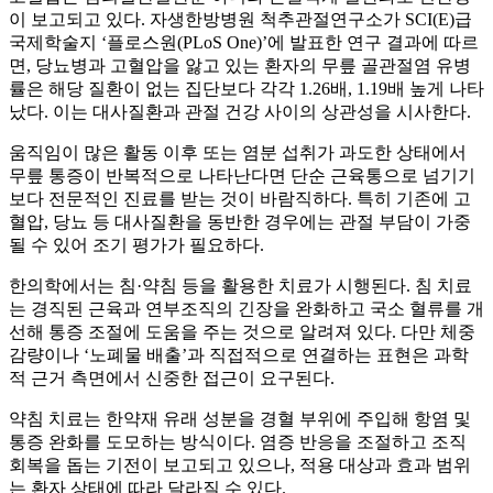
이 보고되고 있다. 자생한방병원 척추관절연구소가 SCI(E)급
국제학술지 ‘플로스원(PLoS One)’에 발표한 연구 결과에 따르
면, 당뇨병과 고혈압을 앓고 있는 환자의 무릎 골관절염 유병
률은 해당 질환이 없는 집단보다 각각 1.26배, 1.19배 높게 나타
났다. 이는 대사질환과 관절 건강 사이의 상관성을 시사한다.
움직임이 많은 활동 이후 또는 염분 섭취가 과도한 상태에서
무릎 통증이 반복적으로 나타난다면 단순 근육통으로 넘기기
보다 전문적인 진료를 받는 것이 바람직하다. 특히 기존에 고
혈압, 당뇨 등 대사질환을 동반한 경우에는 관절 부담이 가중
될 수 있어 조기 평가가 필요하다.
한의학에서는 침·약침 등을 활용한 치료가 시행된다. 침 치료
는 경직된 근육과 연부조직의 긴장을 완화하고 국소 혈류를 개
선해 통증 조절에 도움을 주는 것으로 알려져 있다. 다만 체중
감량이나 ‘노폐물 배출’과 직접적으로 연결하는 표현은 과학
적 근거 측면에서 신중한 접근이 요구된다.
약침 치료는 한약재 유래 성분을 경혈 부위에 주입해 항염 및
통증 완화를 도모하는 방식이다. 염증 반응을 조절하고 조직
회복을 돕는 기전이 보고되고 있으나, 적용 대상과 효과 범위
는 환자 상태에 따라 달라질 수 있다.