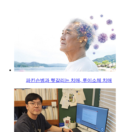
파킨슨병과 헷갈리는 치매, 루이소체 치매