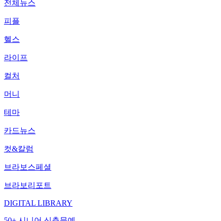
전체뉴스
피플
헬스
라이프
컬처
머니
테마
카드뉴스
컷&칼럼
브라보스페셜
브라보리포트
DIGITAL LIBRARY
50+ 시니어 신춘문예