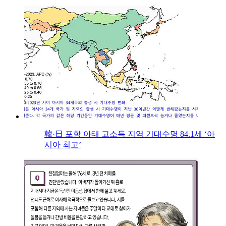
韓·日 포함 아태 고소득 지역 기대수명 84.1세 ‘아
시아 최고’