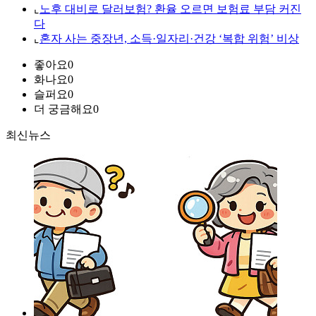
⌞
노후 대비로 달러보험? 환율 오르면 보험료 부담 커진
다
⌞
혼자 사는 중장년, 소득·일자리·건강 ‘복합 위험’ 비상
좋아요
0
화나요
0
슬퍼요
0
더 궁금해요
0
최신뉴스