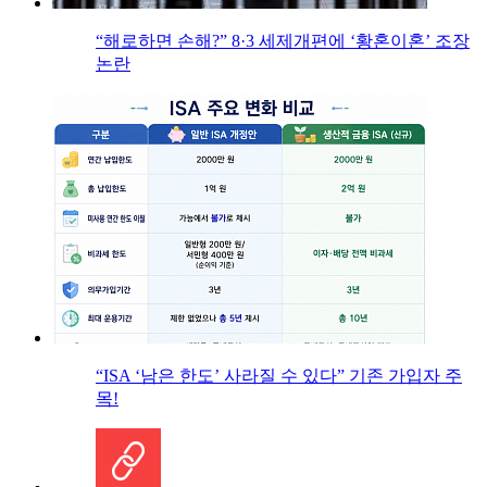
“해로하면 손해?” 8·3 세제개편에 ‘황혼이혼’ 조장
논란
“ISA ‘남은 한도’ 사라질 수 있다” 기존 가입자 주
목!