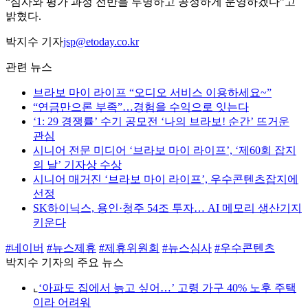
“심사와 평가 과정 전반을 투명하고 공정하게 운영하겠다”고
밝혔다.
박지수 기자
jsp@etoday.co.kr
관련 뉴스
브라보 마이 라이프 “오디오 서비스 이용하세요~”
“연금만으론 부족”…경험을 수익으로 잇는다
‘1: 29 경쟁률’ 수기 공모전 ‘나의 브라보! 순간’ 뜨거운
관심
시니어 전문 미디어 ‘브라보 마이 라이프’, ‘제60회 잡지
의 날’ 기자상 수상
시니어 매거진 ‘브라보 마이 라이프’, 우수콘텐츠잡지에
선정
SK하이닉스, 용인·청주 54조 투자… AI 메모리 생산기지
키운다
#네이버
#뉴스제휴
#제휴위원회
#뉴스심사
#우수콘텐츠
박지수 기자의 주요 뉴스
⌞
‘아파도 집에서 늙고 싶어…’ 고령 가구 40% 노후 주택
이라 어려워