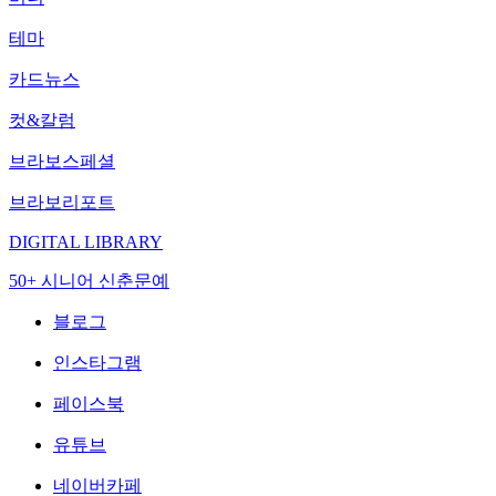
테마
카드뉴스
컷&칼럼
브라보스페셜
브라보리포트
DIGITAL LIBRARY
50+ 시니어 신춘문예
블로그
인스타그램
페이스북
유튜브
네이버카페