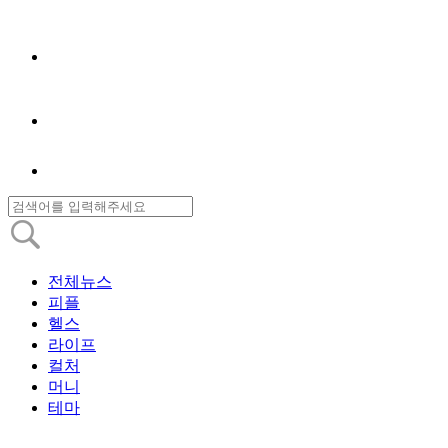
전체뉴스
피플
헬스
라이프
컬처
머니
테마