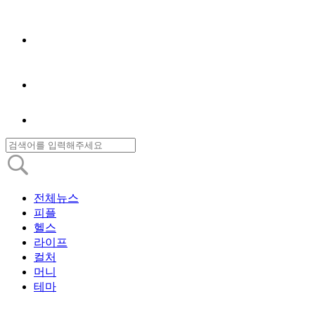
전체뉴스
피플
헬스
라이프
컬처
머니
테마