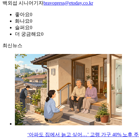
백외섭 시니어기자
bravopress@etoday.co.kr
좋아요
0
화나요
0
슬퍼요
0
더 궁금해요
0
최신뉴스
‘아파도 집에서 늙고 싶어…’ 고령 가구 40% 노후