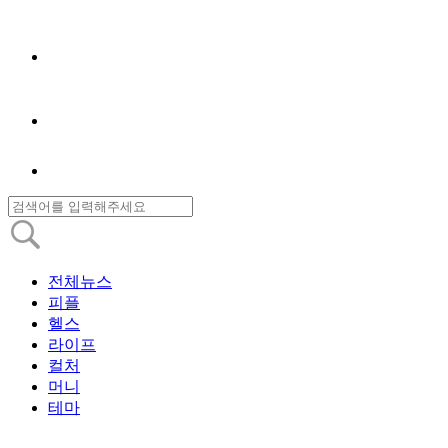
전체뉴스
피플
헬스
라이프
컬처
머니
테마