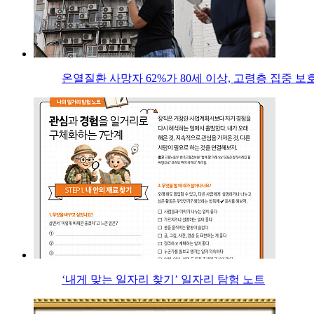
온열질환 사망자 62%가 80세 이상, 고령층 집중 보
‘내게 맞는 일자리 찾기’ 일자리 탐험 노트